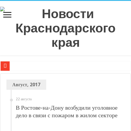
Плюс 6 процентных пунктов к аккуратности: РСА назвал регионы с самой в
Август, 2017
РСА: средняя выплата по ОСАГО в Санкт-Петербурге в 2026 году показала р
Страховое мошенничество на Кубани: тогда и сейчас, что изменилось?
22 августа
Эксперт рассказал о самых распространенных ошибках при оформлении ДТ
В Ростове-на-Дону возбудили уголовное
Спрос на технологическую инфраструктуру в Москве превышает предложе
дело в связи с пожаром в жилом секторе
С нового учебного года в 35 школах Кубани запустят проект «Предпринимат