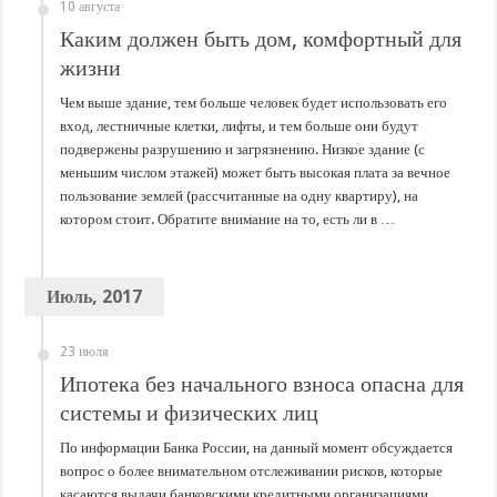
В Краснодарском крае с начала года капитально отремонтировали 209 мног
10 августа
Каким должен быть дом, комфортный для
Важные правила обращения в вашу страховую компанию
жизни
В городах и районах Кубани отметили День России
Чем выше здание, тем больше человек будет использовать его
Стартовал прием заявок на 20-й юбилейный молодежный форум «Регион 93
вход, лестничные клетки, лифты, и тем больше они будут
подвержены разрушению и загрязнению. Низкое здание (с
меньшим числом этажей) может быть высокая плата за вечное
пользование землей (рассчитанные на одну квартиру), на
котором стоит. Обратите внимание на то, есть ли в …
Июль, 2017
23 июля
Ипотека без начального взноса опасна для
системы и физических лиц
По информации Банка России, на данный момент обсуждается
вопрос о более внимательном отслеживании рисков, которые
касаются выдачи банковскими кредитными организациями