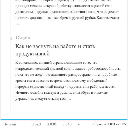
проходя механическую обработку, снимается верхний слов
древесины, нарушая целостность защитного слоя, что не делает
их столь долговечными как бревна ручной рубки. Как отмечают
…
17 апреля
Как не заснуть на работе и стать
продуктивней
К сожалению, в нашей стране понимание того, что
непродолжительный дневной сон повышает работоспособность,
пока что не получило активного распространения, а подобные
кресла так и вовсе не встречаются, поэтому в обеденный
перерыв единственный выход - подремать на рабочем месте.
Немного ослабив галстук и ремень, сняв обувь и тяжелые
украшения, следует откинуться …
Первый
...
3 820
3 830
3 840
«
Страница 3 851 из 3 853