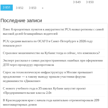
3 849
3 850
3 851
3 852
3 853
»
Последние записи
Плюс 6 процентных пунктов к аккуратности: РСА назвал регионы с самой
высокой долей безаварийных водителей
РСА: средняя выплата по ОСАГО в Санкт-Петербурге в 2026 году
показала рост
Страховое мошенничество на Кубани: тогда и сейчас, что изменилось?
Эксперт рассказал о самых распространенных ошибках при оформлении
ДТП через процедуру европротокола
Спрос на технологическую инфраструктуру в Москве превышает
предложение — к такому выводу пришли участники форума
недвижимости «Движение»
С нового учебного года в 35 школах Кубани запустят проект
«Предпринимательские классы 2.0»
В Краснодарском крае с начала года капитально отремонтировали 209
многоквартирных домов