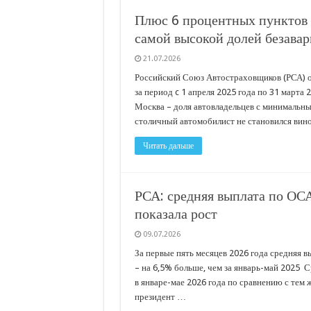
С нового учебного года в 35 школах Кубани запус
Плюс 6 процентных пунктов к
В Краснодарском крае с начала года капитально 
самой высокой долей безава
Важные правила обращения в вашу страховую ко
21.07.2026
В городах и районах Кубани отметили День Росси
Российский Союз Автостраховщиков (РСА) о
за период c 1 апреля 2025 года по 31 марта
Стартовал прием заявок на 20-й юбилейный моло
Москва – доля автовладельцев с минимальны
столичный автомобилист не становился ви
Читать дальше
РСА: средняя выплата по ОСА
показала рост
09.07.2026
За первые пять месяцев 2026 года средняя 
– на 6,5% больше, чем за январь-май 2025 
в январе-мае 2026 года по сравнению с тем
президент …