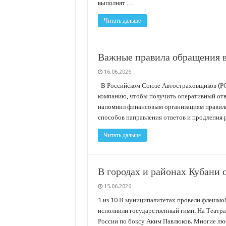
выполнят …
Читать дальше
Важные правила обращения 
16.06.2026
В Российском Союзе Автостраховщиков (РСА
компанию, чтобы получить оперативный отве
напомнил финансовым организациям правила
способов направления ответов и продления
Читать дальше
В городах и районах Кубани 
15.06.2026
1 из 10 В муниципалитетах провели флешмоб
исполнили государственный гимн. На Театр
России по боксу Аким Павлюков. Многие лю