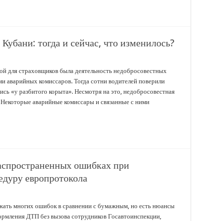
Кубани: тогда и сейчас, что изменилось?
мой для страховщиков была деятельность недобросовестных
ми аварийных комиссаров. Тогда сотни водителей поверили
ись «у разбитого корыта». Несмотря на это, недобросовестная
. Некоторые аварийные комиссары и связанные с ними
распространенных ошибках при
едуру европротокола
жать многих ошибок в сравнении с бумажным, но есть нюансы
рмления ДТП без вызова сотрудников Госавтоинспекции,