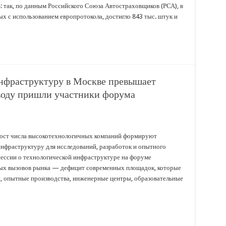
 так, по данным Российского Союза Автостраховщиков (РСА), в
ых с использованием европротокола, достигло 843 тыс. штук и
нфраструктуру в Москве превышает
воду пришли участники форума
 рост числа высокотехнологичных компаний формируют
нфраструктуру для исследований, разработок и опытного
сессии о технологической инфраструктуре на форуме
ых вызовов рынка — дефицит современных площадок, которые
, опытные производства, инженерные центры, образовательные