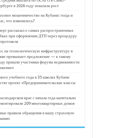
 средняя выплата по ОСАГО в Санкт-
рбурге в 2026 году показала рост
ховое мошенничество на Кубани: тогда и
ас, что изменилось?
ерт рассказал о самых распространенных
бках при оформлении ДТП через процедуру
опротокола
с на технологическую инфраструктуру в
кве превышает предложение — к такому
оду пришли участники форума недвижимости
ижение»
вого учебного года в 35 школах Кубани
стят проект «Предпринимательские классы
аснодарском крае с начала года капитально
емонтировали 209 многоквартирных домов
ные правила обращения в вашу страховую
панию