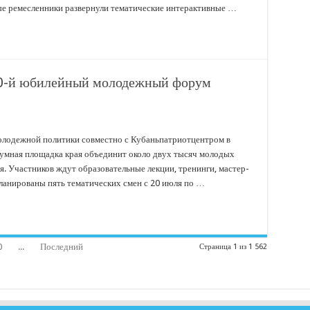
ные ремесленники развернули тематические интерактивные …
 20-й юбилейный молодежный форум
олодежной политики совместно с Кубаньпатриотцентром в
умная площадка края объединит около двух тысяч молодых
ая. Участников ждут образовательные лекции, тренинги, мастер-
планированы пять тематических смен с 20 июля по …
0
...
Последний
Страница 1 из 1 562