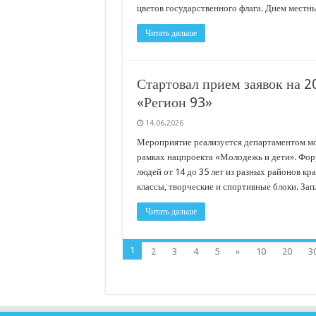
цветов государственного флага. Днем мест
Читать дальше
Стартовал прием заявок на
«Регион 93»
14.06.2026
Мероприятие реализуется департаментом м
рамках нацпроекта «Молодежь и дети». Фор
людей от 14 до 35 лет из разных районов кр
классы, творческие и спортивные блоки. За
Читать дальше
1
2
3
4
5
»
10
20
3