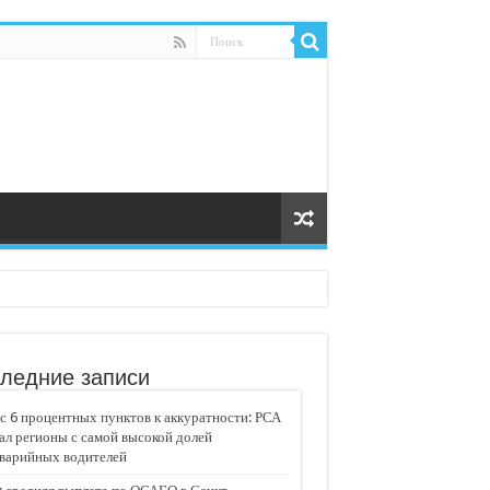
ледние записи
 6 процентных пунктов к аккуратности: РСА
ал регионы с самой высокой долей
аварийных водителей
едвижимости «Движение»