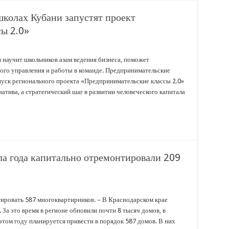
 школах Кубани запустят проект
ы 2.0»
научит школьников азам ведения бизнеса, поможет
ого управления и работы в команде. Предпринимательские
пуск регионального проекта «Предпринимательские классы 2.0»
иатива, а стратегический шаг в развитии человеческого капитала
ла года капитально отремонтировали 209
нтировать 587 многоквартирников. – В Краснодарском крае
 За это время в регионе обновили почти 8 тысяч домов, в
этом году планируется привести в порядок 587 домов. В них