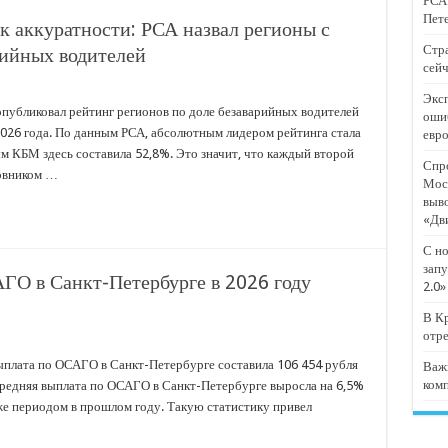
РСА:
тят проект «Предпринимательские классы 2.0»
Пете
 аккуратности: РСА назвал регионы с
отремонтировали 209 многоквартирных домов
Стра
рийных водителей
сейч
мпанию
Эксп
и
публиковал рейтинг регионов по доле безаварийных водителей
оши
 2026 года. По данным РСА, абсолютным лидером рейтинга стала
евр
дежный форум «Регион 93»
м КБМ здесь составила 52,8%. Это значит, что каждый второй
Спро
новником …
Мос
выв
«Дв
С но
запу
ГО в Санкт-Петербурге в 2026 году
2.0»
В Кр
отр
выплата по ОСАГО в Санкт-Петербурге составила 106 454 рубля
Важ
ком
Средняя выплата по ОСАГО в Санкт-Петербурге выросла на 6,5%
 же периодом в прошлом году. Такую статистику привел