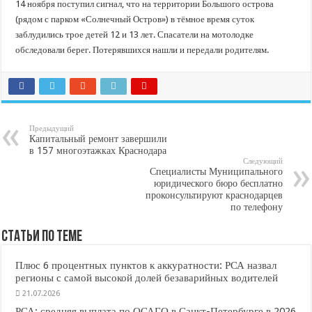
В Краснодарском крае с начала года капитально отремонтировали 209 мног
14 ноября поступил сигнал, что на территории Большого острова
(рядом с парком «Солнечный Остров») в тёмное время суток
Важные правила обращения в вашу страховую компанию
заблудились трое детей 12 и 13 лет. Спасатели на мотолодке
В городах и районах Кубани отметили День России
обследовали берег. Потерявшихся нашли и передали родителям.
Стартовал прием заявок на 20-й юбилейный молодежный форум «Регион 93
Предыдущий
Капитальный ремонт завершили
в 157 многоэтажках Краснодара
Следующий
Специалисты Муниципального
юридического бюро бесплатно
проконсультируют краснодарцев
по телефону
Статьи по Теме
Плюс 6 процентных пунктов к аккуратности: РСА назвал
регионы с самой высокой долей безаварийных водителей
21.07.2026
РСА: средняя выплата по ОСАГО в Санкт-Петербурге в 2026