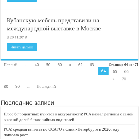
Кубанскую мебель представили на
международной выставке в Москве
20.11.2018
Читать дальше
Первый
...
40
50
60
«
62
63
Страница 64 из 471
64
65
66
»
70
80
90
...
Последний
Последние записи
Плюс 6 процентных пунктов к аккуратности: РСА назвал регионы с самой
высокой долей безаварийных водителей
РСА: средняя выплата по ОСАГО в Санкт-Петербурге в 2026 году
показала рост