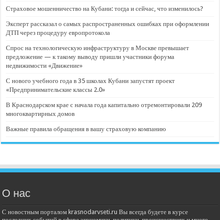
Страховое мошенничество на Кубани: тогда и сейчас, что изменилось?
Эксперт рассказал о самых распространенных ошибках при оформлении
ДТП через процедуру европротокола
Спрос на технологическую инфраструктуру в Москве превышает
предложение — к такому выводу пришли участники форума
недвижимости «Движение»
С нового учебного года в 35 школах Кубани запустят проект
«Предпринимательские классы 2.0»
В Краснодарском крае с начала года капитально отремонтировали 209
многоквартирных домов
Важные правила обращения в вашу страховую компанию
О нас
С новостным порталом krasnodarvseti.ru Вы всегда будете в курсе
последних событий в сфере экономики, политики, происшествиях и много