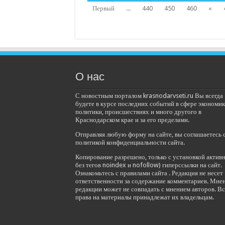
Первый
...
440
450
460
«
О нас
С новостным порталом krasnodarvseti.ru Вы всегда
будете в курсе последних событий в сфере экономик
политики, происшествиях и много другого в
Краснодарском крае и за его пределами.
Отправляя любую форму на сайте, вы соглашаетесь 
политикой конфиденциальности сайта.
Копирование разрешено, только с установкой актив
без тегов noindex и nofollow) гиперссылки на сайт.
Ознакомьтесь с правилами сайта . Редакция не несет
ответственности за содержание комментариев. Мне
редакции может не совпадать с мнением авторов. Вс
права на материалы принадлежат их владельцам.