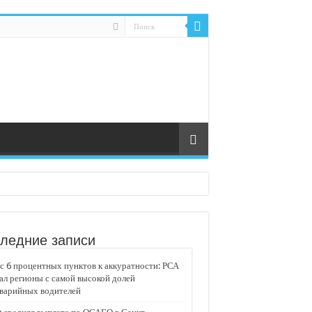
ледние записи
 6 процентных пунктов к аккуратности: РСА
ал регионы с самой высокой долей
аварийных водителей
едвижимости «Движение»