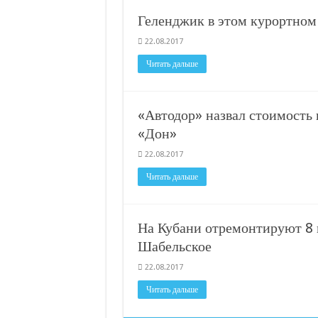
С нового учебного года в 35 школах Кубани запус
Геленджик в этом курортном 
В Краснодарском крае с начала года капитально 
22.08.2017
Важные правила обращения в вашу страховую ко
Читать дальше
В городах и районах Кубани отметили День Росси
Стартовал прием заявок на 20-й юбилейный моло
«Автодор» назвал стоимость
«Дон»
22.08.2017
Читать дальше
На Кубани отремонтируют 8
Шабельское
22.08.2017
Читать дальше