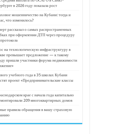
 средняя выплата по ОСАГО в Санкт-
рбурге в 2026 году показала рост
ховое мошенничество на Кубани: тогда и
ас, что изменилось?
ерт рассказал о самых распространенных
бках при оформлении ДТП через процедуру
опротокола
с на технологическую инфраструктуру в
кве превышает предложение — к такому
оду пришли участники форума недвижимости
ижение»
вого учебного года в 35 школах Кубани
стят проект «Предпринимательские классы
аснодарском крае с начала года капитально
емонтировали 209 многоквартирных домов
ные правила обращения в вашу страховую
панию