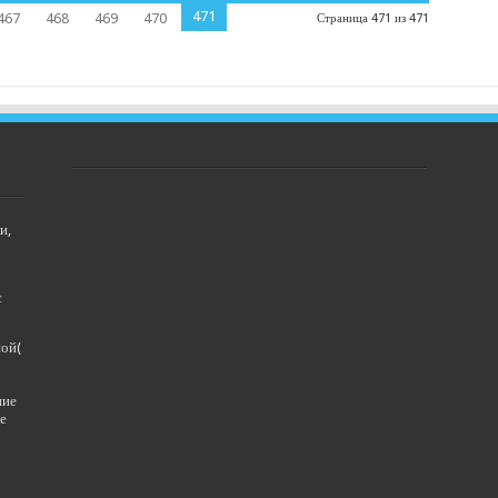
471
467
468
469
470
Страница 471 из 471
и,
с
ной(
ние
е