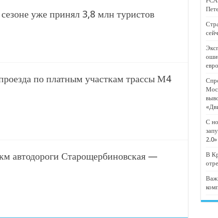
РСА:
тят проект «Предпринимательские классы 2.0»
Пете
сезоне уже принял 3,8 млн туристов
отремонтировали 209 многоквартирных домов
Стра
сейч
мпанию
Эксп
и
оши
евр
дежный форум «Регион 93»
 проезда по платным участкам трассы М4
Спро
Мос
выв
«Дв
С но
запу
2.0»
 км автодороги Старощербиновская —
В Кр
отр
Важ
ком