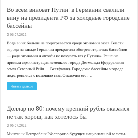
В Краснодарском крае с начала года капитально отремонтировали 209 мног
Во всем виноват Путин: в Германии свалили
Важные правила обращения в вашу страховую компанию
вину на президента РФ за холодные городские
В городах и районах Кубани отметили День России
бассейны
Стартовал прием заявок на 20-й юбилейный молодежный форум «Регион 93
06.07.2022
Вода в них больше не подогревается «ради экономии газа». Власти
города на западе Германии прекратили обогрев открытых бассейнов
— ради экономии и «чтобы не покупать газ у Путина». Решение
приняла администрация немецкого города Детмольда (федеральная
земля Северный Рейн — Вестфалия). Городские бассейны в городе
подогревались с помощью газа. Отключив его, …
Читать дальше
Доллар по 80: почему крепкий рубль оказался
не так хорош, как хотелось бы
06.07.2022
Минфин и Центробанк РФ спорят о будущем национальной валюты.