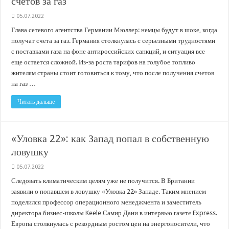
счетов за газ
05.07.2022
Глава сетевого агентства Германии Мюллер: немцы будут в шоке, когда
получат счета за газ. Германия столкнулась с серьезными трудностями
с поставками газа на фоне антироссийских санкций, и ситуация все
еще остается сложной. Из-за роста тарифов на голубое топливо
жителям страны стоит готовиться к тому, что после получения счетов
на газ …
Читать дальше
«Уловка 22»: как Запад попал в собственную
ловушку
05.07.2022
Следовать климатическим целям уже не получится. В Британии
заявили о попавшем в ловушку «Уловка 22» Западе. Таким мнением
поделился профессор операционного менеджмента и заместитель
директора бизнес-школы Keele Самир Дани в интервью газете Express.
Европа столкнулась с рекордным ростом цен на энергоносители, что