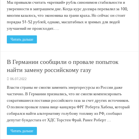
Мы привыкли считать «крепкий» рубль синонимом стабильности и
уверенности в завтрашнем дне. Когда курс доллара перевалил за 100,
многим казалось, что экономика на грани краха. Но сейчас он стоит
порядка 51-52 рублей, однако, масштабных и зримых для людей
улучшений не происходит. …
Читать дальше
В Германии сообщили о провале попыток
найти замену российскому газу
06.07.2022
Власти страны не смогли заменить энергоресурсы из России даже
частично. В Германии признались, что не смогли компенсировать
сократившиеся поставки российского газа за счет других источников.
О полном провале плана вице-канцлера ФРГ Роберта Хабека, который
собирался найти альтернативу голубому топливу из РФ, сообщил
депутат бундестага от ХДС Торстен Фрай. Ранее Роберт …
Читать дальше