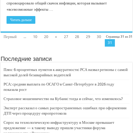
спровоцировало общий скачок инфляции, которая вызывает
«всевозможные эффекты …
Читать дальше
Первый
...
10
20
«
27
28
29
30
Страница 31 из 31
31
Последние записи
Плюс 6 процентных пунктов к аккуратности: РСА назвал регионы с самой
высокой долей безаварийных водителей
РСА: средняя выплата по ОСАГО в Санкт-Петербурге в 2026 году
показала рост
Страховое мошенничество на Кубани: тогда и сейчас, что изменилось?
Эксперт рассказал о самых распространенных ошибках при оформлении
ДТП через процедуру европротокола
Спрос на технологическую инфраструктуру в Москве превышает
предложение — к такому выводу пришли участники форума