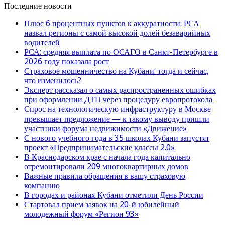
Последние новости
Плюс 6 процентных пунктов к аккуратности: РСА
назвал регионы с самой высокой долей безаварийных
водителей
РСА: средняя выплата по ОСАГО в Санкт-Петербурге в
2026 году показала рост
Страховое мошенничество на Кубани: тогда и сейчас,
что изменилось?
Эксперт рассказал о самых распространенных ошибках
при оформлении ДТП через процедуру европротокола
Спрос на технологическую инфраструктуру в Москве
превышает предложение — к такому выводу пришли
участники форума недвижимости «Движение»
С нового учебного года в 35 школах Кубани запустят
проект «Предпринимательские классы 2.0»
В Краснодарском крае с начала года капитально
отремонтировали 209 многоквартирных домов
Важные правила обращения в вашу страховую
компанию
В городах и районах Кубани отметили День России
Стартовал прием заявок на 20-й юбилейный
молодежный форум «Регион 93»