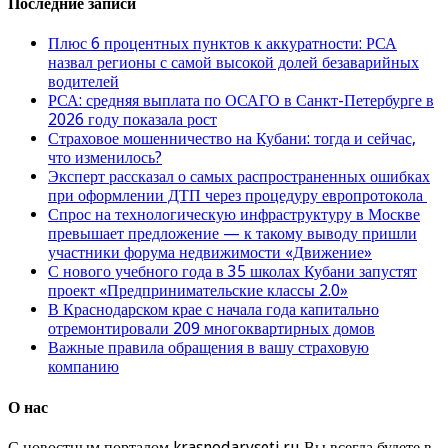
Последние записи
Плюс 6 процентных пунктов к аккуратности: РСА
назвал регионы с самой высокой долей безаварийных
водителей
РСА: средняя выплата по ОСАГО в Санкт-Петербурге в
2026 году показала рост
Страховое мошенничество на Кубани: тогда и сейчас,
что изменилось?
Эксперт рассказал о самых распространенных ошибках
при оформлении ДТП через процедуру европротокола
Спрос на технологическую инфраструктуру в Москве
превышает предложение — к такому выводу пришли
участники форума недвижимости «Движение»
С нового учебного года в 35 школах Кубани запустят
проект «Предпринимательские классы 2.0»
В Краснодарском крае с начала года капитально
отремонтировали 209 многоквартирных домов
Важные правила обращения в вашу страховую
компанию
О нас
С новостным порталом krasnodarvseti.ru Вы всегда будете в