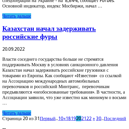
спецоперации на Украине - на 8,84%, сообщает Forbes.
Основной индикатор, индекс Мосбиржи, начал …
Читать дальше
Казахстан начал задерживать
российские фуры
20.09.2022
Власти соседнего государства больше не стремятся
поддерживать Москву в условиях санкционного давления
Казахстан начал задерживать российские грузовики с
товарами из Европы. Как сообщают «Известия» со ссылкой
на Ассоциацию международных автомобильных
перевозчиков и российский Минтранс, перевозчикам
предъявляются «необоснованные требования». В частности, а
Ассоциации заявили, что уже известно как минимум о восьми
…
Читать дальше
Страница 20 из 31
Первый
...
10
«
18
19
20
21
22
»
30
...
Последний