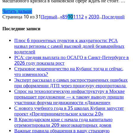
масштабного кризиса в банковской сфере ждать не стоит. …
Читать дальше
Страница 10 из 31
Первый
...
«
8
9
10
11
12
»
20
30
...
Последний
Последние записи
Плюс 6 процентных пунктов к аккуратности: РСА
назвал регионы с самой высокой долей безаварийных
водителей
РСА: средняя выплата по ОСАГО в Санкт-Петербурге в
2026 году показала рост
Страховое мошенничество на Кубани: тогда и сейчас,
что изменилось?
Эксперт рассказал о самых распространенных ошибках
при оформлении ДТП через процедуру европротокола
Спрос на технологическую инфраструктуру в Москве
превышает предложение — к такому выводу пришли
участники форума недвижимости «Движение»
С нового учебного года в 35 школах Кубани запустят
проект «Предпринимательские классы 2.0»
В Краснодарском крае с начала года капитально
отремонтировали 209 многоквартирных домов
Важные правила обращения в вашу страховую