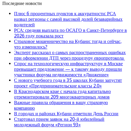
Последние новости
Плюс 6 процентных пунктов к аккуратности: РСА
назвал регионы с самой высокой долей безаварийных
водителей
РСА: средняя выплата по ОСАГО в Санкт-Петербурге в
2026 году показала рост
Страховое мошенничество на Кубани: тогда и сейчас,
что изменилось?
Эксперт рассказал о самых распространенных ошибках
при оформлении ДТП через процедуру европротокола
Спрос на технологическую инфраструктуру в Москве
превышает предложение — к такому выводу пришли
участники форума недвижимости «Движение»
С нового учебного года в 35 школах Кубани запустят
проект «Предпринимательские классы 2.0»
В Краснодарском крае с начала года капитально
отремонтировали 209 многоквартирных домов
Важные правила обращения в вашу страховую
компанию
В городах и районах Кубани отметили День России
Стартовал прием заявок на 20-й юбилейный
молодежный форум «Регион 93»