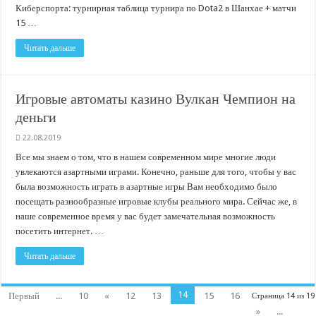
Киберспорта: турнирная таблица турнира по Dota2 в Шанхае + матчи
15 …
Читать дальше
Игровые автоматы казино Вулкан Чемпион на
деньги
22.08.2019
Все мы знаем о том, что в нашем современном мире многие люди
увлекаются азартными играми. Конечно, раньше для того, чтобы у вас
была возможность играть в азартные игры Вам необходимо было
посещать разнообразные игровые клубы реального мира. Сейчас же, в
наше современное время у вас будет замечательная возможность
посетить интернет. …
Читать дальше
14
Первый
...
10
«
12
13
15
16
Страница 14 из 19
»
...