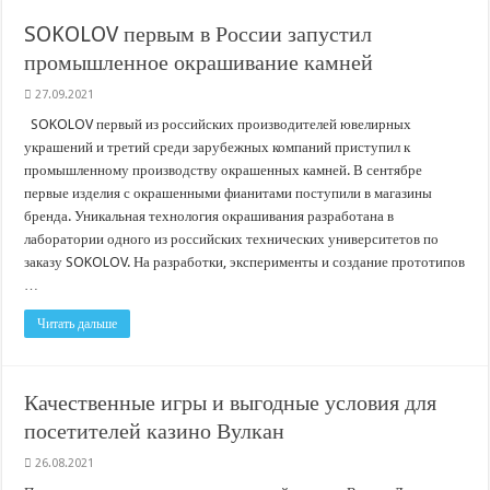
В Краснодарском крае с начала года капитально отремонтировали 209 мног
SOKOLOV первым в России запустил
Важные правила обращения в вашу страховую компанию
промышленное окрашивание камней
В городах и районах Кубани отметили День России
27.09.2021
Стартовал прием заявок на 20-й юбилейный молодежный форум «Регион 93
SOKOLOV первый из российских производителей ювелирных
украшений и третий среди зарубежных компаний приступил к
промышленному производству окрашенных камней. В сентябре
первые изделия с окрашенными фианитами поступили в магазины
бренда. Уникальная технология окрашивания разработана в
лаборатории одного из российских технических университетов по
заказу SOKOLOV. На разработки, эксперименты и создание прототипов
…
Читать дальше
Качественные игры и выгодные условия для
посетителей казино Вулкан
26.08.2021