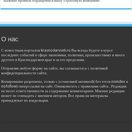
Важные правила обращения в вашу страховую компанию
О нас
С новостным порталом krasnodarvseti.ru Вы всегда будете в курсе
последних событий в сфере экономики, политики, происшествиях и много
другого в Краснодарском крае и за его пределами.
Отправляя любую форму на сайте, вы соглашаетесь с политикой
конфиденциальности сайта.
Копирование разрешено, только с установкой активной( без тегов noindex и
nofollow) гиперссылки на сайт. Ознакомьтесь с правилами сайта . Редакция
не несет ответственности за содержание комментариев. Мнение редакции
может не совпадать с мнением авторов. Все права на материалы
принадлежат их владельцам.