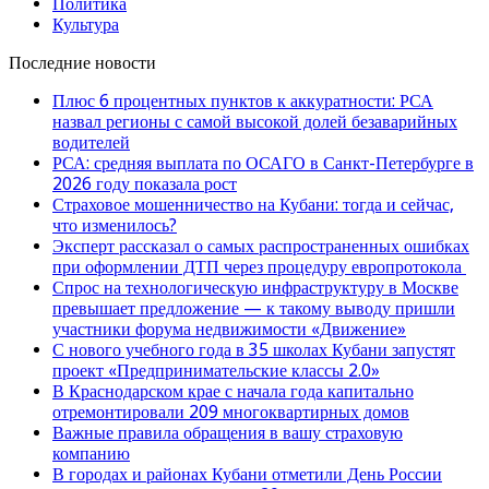
Политика
Культура
Последние новости
Плюс 6 процентных пунктов к аккуратности: РСА
назвал регионы с самой высокой долей безаварийных
водителей
РСА: средняя выплата по ОСАГО в Санкт-Петербурге в
2026 году показала рост
Страховое мошенничество на Кубани: тогда и сейчас,
что изменилось?
Эксперт рассказал о самых распространенных ошибках
при оформлении ДТП через процедуру европротокола
Спрос на технологическую инфраструктуру в Москве
превышает предложение — к такому выводу пришли
участники форума недвижимости «Движение»
С нового учебного года в 35 школах Кубани запустят
проект «Предпринимательские классы 2.0»
В Краснодарском крае с начала года капитально
отремонтировали 209 многоквартирных домов
Важные правила обращения в вашу страховую
компанию
В городах и районах Кубани отметили День России