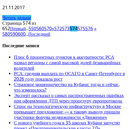
21.11.2017
Читать дальше
Страница 574 из
652
Первый
...
550
560
570
«
572
573
574
575
576
»
580
590
600
...
Последний
Последние записи
Плюс 6 процентных пунктов к аккуратности: РСА
назвал регионы с самой высокой долей безаварийных
водителей
РСА: средняя выплата по ОСАГО в Санкт-Петербурге в
2026 году показала рост
Страховое мошенничество на Кубани: тогда и сейчас,
что изменилось?
Эксперт рассказал о самых распространенных ошибках
при оформлении ДТП через процедуру европротокола
Спрос на технологическую инфраструктуру в Москве
превышает предложение — к такому выводу пришли
участники форума недвижимости «Движение»
С нового учебного года в 35 школах Кубани запустят
проект «Предпринимательские классы 2.0»