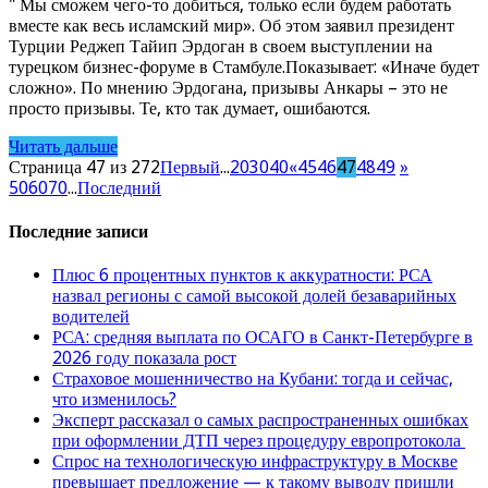
" Мы сможем чего-то добиться, только если будем работать
вместе как весь исламский мир». Об этом заявил президент
Турции Реджеп Тайип Эрдоган в своем выступлении на
турецком бизнес-форуме в Стамбуле.Показывает: «Иначе будет
сложно». По мнению Эрдогана, призывы Анкары – это не
просто призывы. Те, кто так думает, ошибаются.
Читать дальше
Страница 47 из 272
Первый
...
20
30
40
«
45
46
47
48
49
»
50
60
70
...
Последний
Последние записи
Плюс 6 процентных пунктов к аккуратности: РСА
назвал регионы с самой высокой долей безаварийных
водителей
РСА: средняя выплата по ОСАГО в Санкт-Петербурге в
2026 году показала рост
Страховое мошенничество на Кубани: тогда и сейчас,
что изменилось?
Эксперт рассказал о самых распространенных ошибках
при оформлении ДТП через процедуру европротокола
Спрос на технологическую инфраструктуру в Москве
превышает предложение — к такому выводу пришли