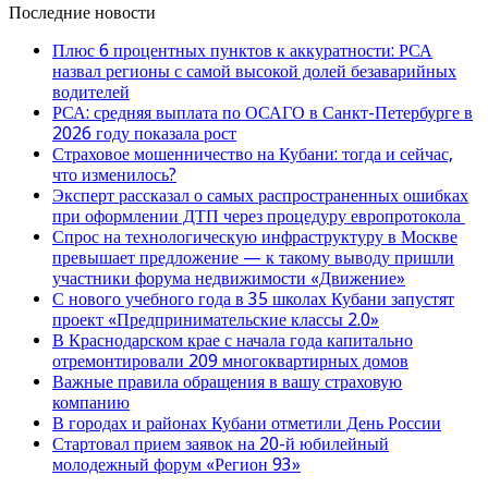
Последние новости
Плюс 6 процентных пунктов к аккуратности: РСА
назвал регионы с самой высокой долей безаварийных
водителей
РСА: средняя выплата по ОСАГО в Санкт-Петербурге в
2026 году показала рост
Страховое мошенничество на Кубани: тогда и сейчас,
что изменилось?
Эксперт рассказал о самых распространенных ошибках
при оформлении ДТП через процедуру европротокола
Спрос на технологическую инфраструктуру в Москве
превышает предложение — к такому выводу пришли
участники форума недвижимости «Движение»
С нового учебного года в 35 школах Кубани запустят
проект «Предпринимательские классы 2.0»
В Краснодарском крае с начала года капитально
отремонтировали 209 многоквартирных домов
Важные правила обращения в вашу страховую
компанию
В городах и районах Кубани отметили День России
Стартовал прием заявок на 20-й юбилейный
молодежный форум «Регион 93»