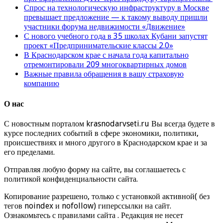
Спрос на технологическую инфраструктуру в Москве
превышает предложение — к такому выводу пришли
участники форума недвижимости «Движение»
С нового учебного года в 35 школах Кубани запустят
проект «Предпринимательские классы 2.0»
В Краснодарском крае с начала года капитально
отремонтировали 209 многоквартирных домов
Важные правила обращения в вашу страховую
компанию
О нас
С новостным порталом krasnodarvseti.ru Вы всегда будете в
курсе последних событий в сфере экономики, политики,
происшествиях и много другого в Краснодарском крае и за
его пределами.
Отправляя любую форму на сайте, вы соглашаетесь с
политикой конфиденциальности сайта.
Копирование разрешено, только с установкой активной( без
тегов noindex и nofollow) гиперссылки на сайт.
Ознакомьтесь с правилами сайта . Редакция не несет