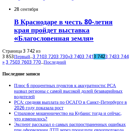
28 сентября
В Краснодаре в честь 80-летия
края пройдет выставка
«Благословенная земля»
Страница 3 742 из
3 853
Первый
...
3 710
3 720
3 730
«
3 740
3 741
3 742
3 743
3 744
»
3 750
3 760
3 770
...
Последний
Последние записи
Плюс 6 процентных пунктов к аккуратности: РСА
назвал регионы с самой высокой долей безаварийных
водителей
РСА: средняя выплата по ОСАГО в Санкт-Петербурге в
2026 году показала рост
Страховое мошенничество на Кубани: тогда и сейчас,
что изменилось?
Эксперт рассказал о самых распространенных ошибках
при оформлении ДТП через процедуру европротокола