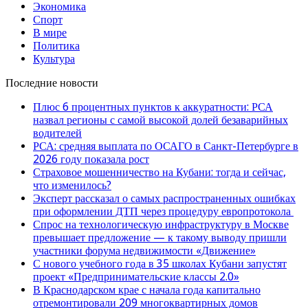
Экономика
Спорт
В мире
Политика
Культура
Последние новости
Плюс 6 процентных пунктов к аккуратности: РСА
назвал регионы с самой высокой долей безаварийных
водителей
РСА: средняя выплата по ОСАГО в Санкт-Петербурге в
2026 году показала рост
Страховое мошенничество на Кубани: тогда и сейчас,
что изменилось?
Эксперт рассказал о самых распространенных ошибках
при оформлении ДТП через процедуру европротокола
Спрос на технологическую инфраструктуру в Москве
превышает предложение — к такому выводу пришли
участники форума недвижимости «Движение»
С нового учебного года в 35 школах Кубани запустят
проект «Предпринимательские классы 2.0»
В Краснодарском крае с начала года капитально
отремонтировали 209 многоквартирных домов