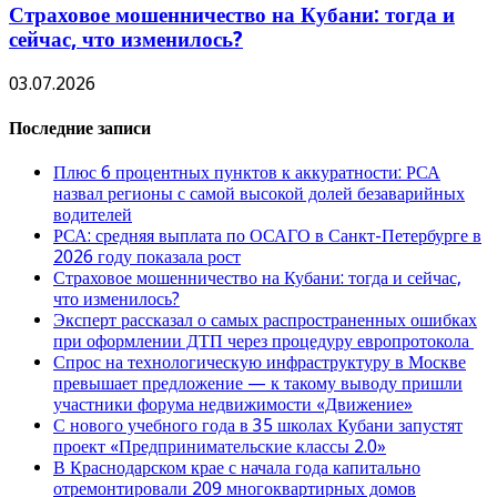
Страховое мошенничество на Кубани: тогда и
сейчас, что изменилось?
03.07.2026
Последние записи
Плюс 6 процентных пунктов к аккуратности: РСА
назвал регионы с самой высокой долей безаварийных
водителей
РСА: средняя выплата по ОСАГО в Санкт-Петербурге в
2026 году показала рост
Страховое мошенничество на Кубани: тогда и сейчас,
что изменилось?
Эксперт рассказал о самых распространенных ошибках
при оформлении ДТП через процедуру европротокола
Спрос на технологическую инфраструктуру в Москве
превышает предложение — к такому выводу пришли
участники форума недвижимости «Движение»
С нового учебного года в 35 школах Кубани запустят
проект «Предпринимательские классы 2.0»
В Краснодарском крае с начала года капитально
отремонтировали 209 многоквартирных домов