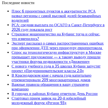
Последние новости
Плюс 6 процентных пунктов к аккуратности: РСА
назвал регионы с самой высокой долей безаварийных
водителей
РСА: средняя выплата по ОСАГО в Санкт-Петербурге в
2026 году показала рост
Страховое мошенничество на Кубани: тогда и сейчас,
что изменилось?
Эксперт рассказал о самых распространенных ошибках
при оформлении ДТП через процедуру европротокола
Спрос на технологическую инфраструктуру в Москве
превышает предложение — к такому выводу пришли
участники форума недвижимости «Движение»
С нового учебного года в 35 школах Кубани запустят
проект «Предпринимательские классы 2.0»
В Краснодарском крае с начала года капитально
отремонтировали 209 многоквартирных домов
Важные правила обращения в вашу страховую
компанию
В городах и районах Кубани отметили День России
Стартовал прием заявок на 20-й юбилейный
молодежный форум «Регион 93»