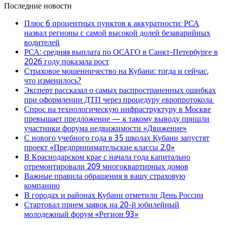
Последние новости
Плюс 6 процентных пунктов к аккуратности: РСА
назвал регионы с самой высокой долей безаварийных
водителей
РСА: средняя выплата по ОСАГО в Санкт-Петербурге в
2026 году показала рост
Страховое мошенничество на Кубани: тогда и сейчас,
что изменилось?
Эксперт рассказал о самых распространенных ошибках
при оформлении ДТП через процедуру европротокола
Спрос на технологическую инфраструктуру в Москве
превышает предложение — к такому выводу пришли
участники форума недвижимости «Движение»
С нового учебного года в 35 школах Кубани запустят
проект «Предпринимательские классы 2.0»
В Краснодарском крае с начала года капитально
отремонтировали 209 многоквартирных домов
Важные правила обращения в вашу страховую
компанию
В городах и районах Кубани отметили День России
Стартовал прием заявок на 20-й юбилейный
молодежный форум «Регион 93»