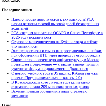
03.07.2026
Последние записи
Плюс 6 процентных пунктов к аккуратности: РСА
назвал регионы с самой высокой долей безаварийных
водителей
РСА: средняя выплата по ОСАГО в Санкт-Петербурге в
2026 году показала рост
Страховое мошенничество на Кубани: тогда и сейчас,
что изменилось?
Эксперт рассказал о самых распространенных ошибках
при оформлении ДТП через процедуру европротокола
Спрос на технологическую инфраструктуру в Москве
превышает предложение — к такому выводу пришли
участники форума недвижимости «Движение»
С нового учебного года в 35 школах Кубани запустят
проект «Предпринимательские классы 2.0»
В Краснодарском крае с начала года капитально
отремонтировали 209 многоквартирных домов
Важные правила обращения в вашу страховую
компанию
О нас