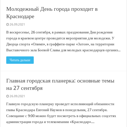
В Краснодарском крае с начала года капитально отремонтировали 209 мног
Молодежный День города проходит в
Важные правила обращения в вашу страховую компанию
Краснодаре
В городах и районах Кубани отметили День России
26.09.2021
Стартовал прием заявок на 20-й юбилейный молодежный форум «Регион 93
В воскресенье, 26 сентября, в рамках празднования Дня рождения
города в краевом центре проводятся мероприятия для молодежи. У
Дворца спорта «Олимп», в граффити-парке «Затон», на территории
Выставочного зала Боевой Славы для молодых краснодарцев организ...
Читать дальше
Главная городская планерка: основные темы
на 27 сентября
26.09.2021
Главную городскую планерку проведет исполняющий обязанности
главы Краснодара Евгений Наумов в понедельник, 27 сентября.
Совещание с 9:00 можно будет посмотреть в официальных соцсетях
администрации города и телекомпании «Краснодар»....