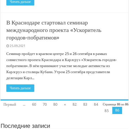
Читать дальше
В Краснодаре стартовал семинар
международного проекта «Ускоритель
городов-побратимов»
25.09.2021
Семинар пройдет в краевом центре 25 и 26 сентября в рамках
совместного проекта Краснодара и Карлсруэ «Ускоритель городов-
побратимов». В нём принимают участие молодые активисты из
Карлсруэ и столицы Кубани. Утром 25 сентября представители
делегации Карл...
Читать дальше
Первый
...
60
70
80
«
82
83
84
Страница 86 из 86
86
85
Последние записи