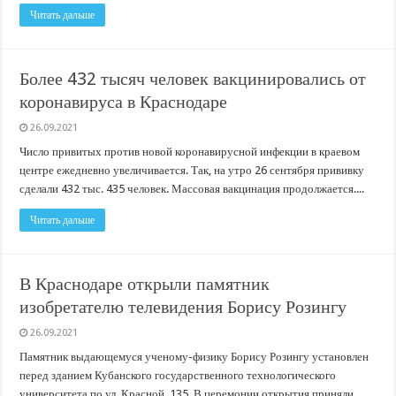
Читать дальше
Более 432 тысяч человек вакцинировались от
коронавируса в Краснодаре
26.09.2021
Число привитых против новой коронавирусной инфекции в краевом
центре ежедневно увеличивается. Так, на утро 26 сентября прививку
сделали 432 тыс. 435 человек. Массовая вакцинация продолжается....
Читать дальше
В Краснодаре открыли памятник
изобретателю телевидения Борису Розингу
26.09.2021
Памятник выдающемуся ученому-физику Борису Розингу установлен
перед зданием Кубанского государственного технологического
университета по ул. Красной, 135. В церемонии открытия приняли