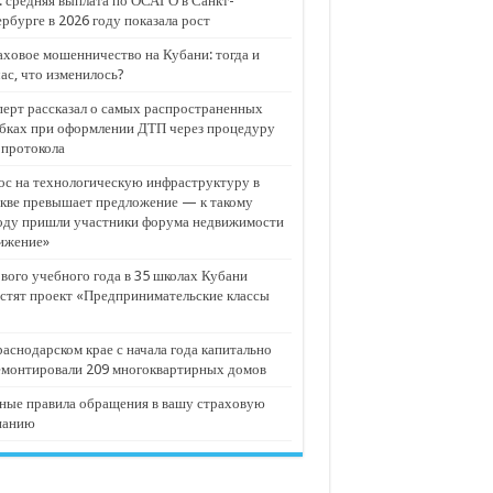
 средняя выплата по ОСАГО в Санкт-
рбурге в 2026 году показала рост
ховое мошенничество на Кубани: тогда и
ас, что изменилось?
ерт рассказал о самых распространенных
бках при оформлении ДТП через процедуру
опротокола
с на технологическую инфраструктуру в
кве превышает предложение — к такому
оду пришли участники форума недвижимости
ижение»
вого учебного года в 35 школах Кубани
стят проект «Предпринимательские классы
аснодарском крае с начала года капитально
емонтировали 209 многоквартирных домов
ные правила обращения в вашу страховую
панию