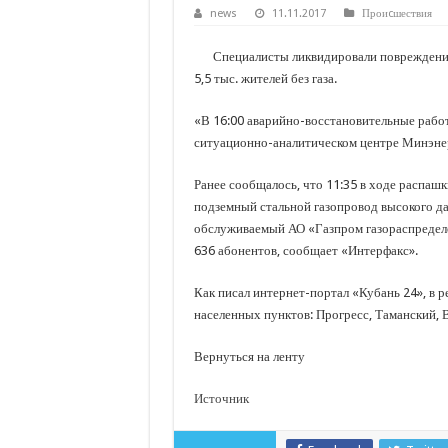
С нового учебного года в 35 школах Кубани запус
news
11.11.2017
Проиcшествия
В Краснодарском крае с начала года капитально 
Специалисты ликвидировали повреждение
Важные правила обращения в вашу страховую ко
5,5 тыс. жителей без газа.
В городах и районах Кубани отметили День Росси
«В 16:00 аварийно-восстановительные работ
Стартовал прием заявок на 20-й юбилейный моло
ситуационно-аналитическом центре Минэнер
Ранее сообщалось, что 11:35 в ходе распа
подземный стальной газопровод высокого д
обслуживаемый АО «Газпром газораспределен
636 абонентов, сообщает «Интерфакс».
Как писал интернет-портал «Кубань 24», в р
населенных пунктов: Прогресс, Таманский, В
Вернуться на ленту
Источник