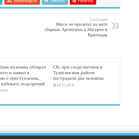
Stumbleupon
LinkedIn
Pinterest
Следующий
Месси не прилетит на матч
сборных Аргентины и Нигерии в
Краснодар
бани мужчина обокрал
СК: при сходе вагонов в
ого и заявил в
Туапсинском районе
ию о преступлении,
пострадали два человека
 избежать подозрений
24.12.2018
.2018