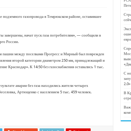
РСА:
тят проект «Предпринимательские классы 2.0»
Пете
отремонтировали 209 многоквартирных домов
Стра
 подземного газопровода в Темрюкском районе, оставившее
сейч
мпанию
Эксп
и
оши
ы завершены, начат пуск газа потребителям», — сообщили в
евр
дежный форум «Регион 93»
го России.
Спро
Мос
шки пашни между поселками Прогресс и Мирный был поврежден
выв
авления второй категории диаметром 250 мм, принадлежащий и
«Дв
ие Краснодар». К 14:50 без газоснабжения оставались 1 тыс.
С но
запу
2.0»
езультате аварии без газа находились жители четырех
еселовка, Артющенко с населением 5 тыс. 459 человек.
В Кр
отр
Важ
ком