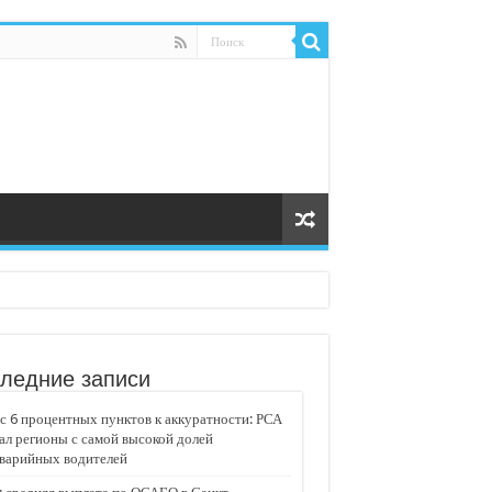
ледние записи
 6 процентных пунктов к аккуратности: РСА
ал регионы с самой высокой долей
аварийных водителей
едвижимости «Движение»