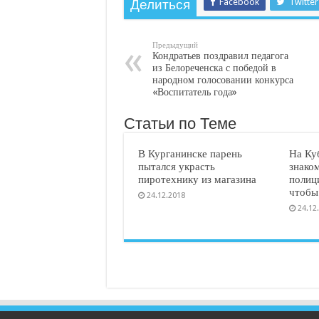
Facebook
Twitter
Делиться
Предыдущий
Кондратьев поздравил педагога
из Белореченска с победой в
народном голосовании конкурса
«Воспитатель года»
Статьи по Теме
В Курганинске парень
На Ку
пытался украсть
знаком
пиротехнику из магазина
полиц
чтобы
24.12.2018
24.12