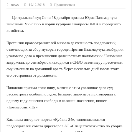
В Краснодарском крае с начала года капитально отремонтировали 209 мног
news
19.12.2018
Проиcшествия
Важные правила обращения в вашу страховую компанию
Центральный суд Сочи 18 декабря признал Юрия Паламарчука
В городах и районах Кубани отметили День России
виновным. Чиновник в мэрии курировал вопросы ЖКХ и городского
Стартовал прием заявок на 20-й юбилейный молодежный форум «Регион 93
хозяйства.
Претензии правоохранителей вызвала деятельность предприятий,
отвечающих за сбор мусора в городе. Против Паламарчука возбудили
уголовное дело о превышении должностных полномочий. Чиновника
задержали, до сентября он находился в СИЗО, затем меру пресечения
ему изменили на домашний арест. Через несколько дней после этого
его отстранили от должности.
Чиновник признал свою вину, в связи с этим уголовное дело суд
рассмотрел в особом порядке. Бывшего вице-мэра приговорили к
одному году лишения свободы в колонии-поселении, пишет
«Коммерсант-Юг».
Как писал интернет-портал «Кубань 24», чиновник являлся
председателем совета директоров АО «Спецавтохозяйство по уборке