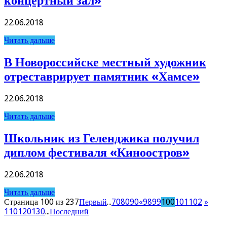
концертный зал»
22.06.2018
Читать дальше
В Новороссийске местный художник
отреставрирует памятник «Хамсе»
22.06.2018
Читать дальше
Школьник из Геленджика получил
диплом фестиваля «Киноостров»
22.06.2018
Читать дальше
Страница 100 из 237
Первый
...
70
80
90
«
98
99
100
101
102
»
110
120
130
...
Последний