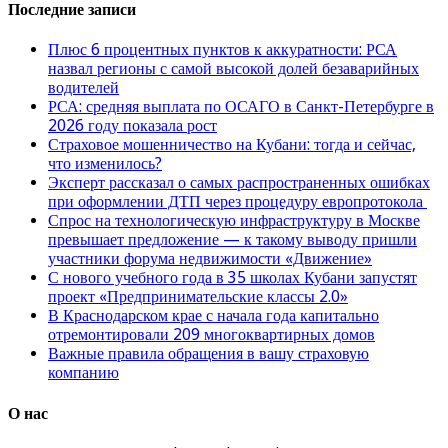
Последние записи
Плюс 6 процентных пунктов к аккуратности: РСА
назвал регионы с самой высокой долей безаварийных
водителей
РСА: средняя выплата по ОСАГО в Санкт-Петербурге в
2026 году показала рост
Страховое мошенничество на Кубани: тогда и сейчас,
что изменилось?
Эксперт рассказал о самых распространенных ошибках
при оформлении ДТП через процедуру европротокола
Спрос на технологическую инфраструктуру в Москве
превышает предложение — к такому выводу пришли
участники форума недвижимости «Движение»
С нового учебного года в 35 школах Кубани запустят
проект «Предпринимательские классы 2.0»
В Краснодарском крае с начала года капитально
отремонтировали 209 многоквартирных домов
Важные правила обращения в вашу страховую
компанию
О нас