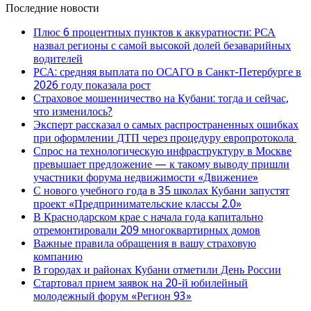
Последние новости
Плюс 6 процентных пунктов к аккуратности: РСА
назвал регионы с самой высокой долей безаварийных
водителей
РСА: средняя выплата по ОСАГО в Санкт-Петербурге в
2026 году показала рост
Страховое мошенничество на Кубани: тогда и сейчас,
что изменилось?
Эксперт рассказал о самых распространенных ошибках
при оформлении ДТП через процедуру европротокола
Спрос на технологическую инфраструктуру в Москве
превышает предложение — к такому выводу пришли
участники форума недвижимости «Движение»
С нового учебного года в 35 школах Кубани запустят
проект «Предпринимательские классы 2.0»
В Краснодарском крае с начала года капитально
отремонтировали 209 многоквартирных домов
Важные правила обращения в вашу страховую
компанию
В городах и районах Кубани отметили День России
Стартовал прием заявок на 20-й юбилейный
молодежный форум «Регион 93»