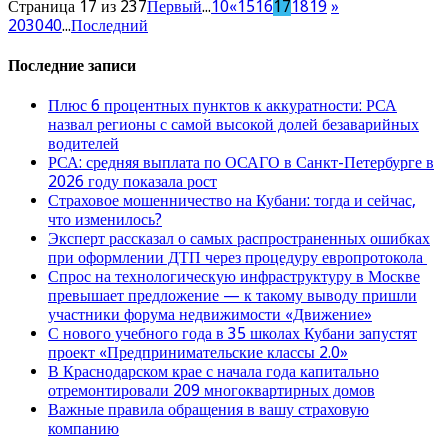
Страница 17 из 237
Первый
...
10
«
15
16
17
18
19
»
20
30
40
...
Последний
Последние записи
Плюс 6 процентных пунктов к аккуратности: РСА
назвал регионы с самой высокой долей безаварийных
водителей
РСА: средняя выплата по ОСАГО в Санкт-Петербурге в
2026 году показала рост
Страховое мошенничество на Кубани: тогда и сейчас,
что изменилось?
Эксперт рассказал о самых распространенных ошибках
при оформлении ДТП через процедуру европротокола
Спрос на технологическую инфраструктуру в Москве
превышает предложение — к такому выводу пришли
участники форума недвижимости «Движение»
С нового учебного года в 35 школах Кубани запустят
проект «Предпринимательские классы 2.0»
В Краснодарском крае с начала года капитально
отремонтировали 209 многоквартирных домов
Важные правила обращения в вашу страховую
компанию