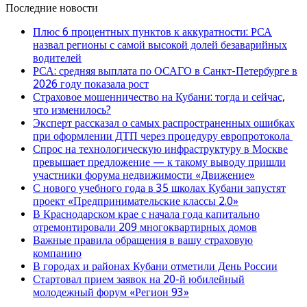
Последние новости
Плюс 6 процентных пунктов к аккуратности: РСА
назвал регионы с самой высокой долей безаварийных
водителей
РСА: средняя выплата по ОСАГО в Санкт-Петербурге в
2026 году показала рост
Страховое мошенничество на Кубани: тогда и сейчас,
что изменилось?
Эксперт рассказал о самых распространенных ошибках
при оформлении ДТП через процедуру европротокола
Спрос на технологическую инфраструктуру в Москве
превышает предложение — к такому выводу пришли
участники форума недвижимости «Движение»
С нового учебного года в 35 школах Кубани запустят
проект «Предпринимательские классы 2.0»
В Краснодарском крае с начала года капитально
отремонтировали 209 многоквартирных домов
Важные правила обращения в вашу страховую
компанию
В городах и районах Кубани отметили День России
Стартовал прием заявок на 20-й юбилейный
молодежный форум «Регион 93»