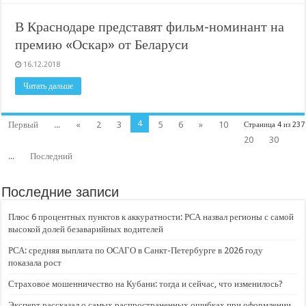
В Краснодаре представят фильм-номинант на
премию «Оскар» от Беларуси
16.12.2018
Читать дальше
4
Первый
...
«
2
3
5
6
»
10
Страница 4 из 237
20
30
...
Последний
Последние записи
Плюс 6 процентных пунктов к аккуратности: РСА назвал регионы с самой
высокой долей безаварийных водителей
РСА: средняя выплата по ОСАГО в Санкт-Петербурге в 2026 году
показала рост
Страховое мошенничество на Кубани: тогда и сейчас, что изменилось?
Эксперт рассказал о самых распространенных ошибках при оформлении