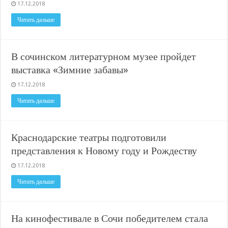
В Краснодарском крае с начала года капитально отремонтировали 209 мног
17.12.2018
Важные правила обращения в вашу страховую компанию
Читать дальше
В городах и районах Кубани отметили День России
Стартовал прием заявок на 20-й юбилейный молодежный форум «Регион 93
В сочинском литературном музее пройдет
выставка «Зимние забавы»
17.12.2018
Читать дальше
Краснодарские театры подготовили
представления к Новому году и Рождеству
17.12.2018
Читать дальше
На кинофестивале в Сочи победителем стала