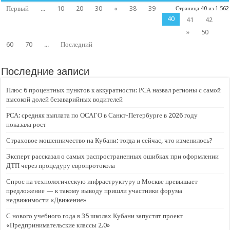
Первый
...
10
20
30
«
38
39
Страница 40 из 1 562
40
41
42
»
50
60
70
...
Последний
Последние записи
Плюс 6 процентных пунктов к аккуратности: РСА назвал регионы с самой
высокой долей безаварийных водителей
РСА: средняя выплата по ОСАГО в Санкт-Петербурге в 2026 году
показала рост
Страховое мошенничество на Кубани: тогда и сейчас, что изменилось?
Эксперт рассказал о самых распространенных ошибках при оформлении
ДТП через процедуру европротокола
Спрос на технологическую инфраструктуру в Москве превышает
предложение — к такому выводу пришли участники форума
недвижимости «Движение»
С нового учебного года в 35 школах Кубани запустят проект
«Предпринимательские классы 2.0»