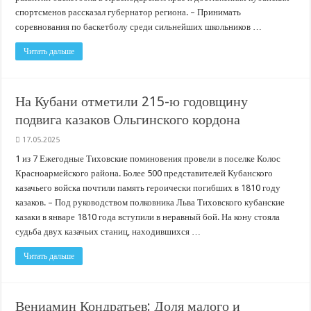
спортсменов рассказал губернатор региона. – Принимать
соревнования по баскетболу среди сильнейших школьников …
Читать дальше
На Кубани отметили 215-ю годовщину
подвига казаков Ольгинского кордона
17.05.2025
1 из 7 Ежегодные Тиховские поминовения провели в поселке Колос
Красноармейского района. Более 500 представителей Кубанского
казачьего войска почтили память героически погибших в 1810 году
казаков. – Под руководством полковника Льва Тиховского кубанские
казаки в январе 1810 года вступили в неравный бой. На кону стояла
судьба двух казачьих станиц, находившихся …
Читать дальше
Вениамин Кондратьев: Доля малого и