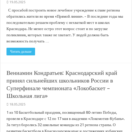
В Краснодарском крае с начала года капитально отремонтировали 209 мног
19.05.2025
Важные правила обращения в вашу страховую компанию
С просьбой построить новое лечебное учреждение к главе региона
обратились жители во время «Прямой линии». – В последние годы мы
В городах и районах Кубани отметили День России
последовательно решаем проблему с нехваткой мест в школах
Стартовал прием заявок на 20-й юбилейный молодежный форум «Регион 93
Краснодара. Не менее остро этот вопрос стоит и по загрузке
поликлиник, которых также не хватает. У людей должна быть
возможность получать …
Читать дальше
Вениамин Кондратьев: Краснодарский край
принял сильнейших школьников России в
Суперфинале чемпионата «Локобаскет –
Школьная лига»
18.05.2025
1 из 10 Баскетбольный праздник, посвященный 80-летию Победы,
провели в Краснодаре с 12 по 17 мая в академии «Локомотив-Кубань».
За титул боролись 32 школьные команды из 21 региона страны. О
развитии баскетбола в Краснодарском крае и достижениях кубанских