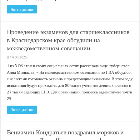
Читать дальше
Проведение экзаменов для старшеклассников
в Краснодарском крае обсудили на
межведомственном совещании
14.05.2025
1 из 3 Об этом в своих социальных сетях рассказала вице-губернатор
Анна Минькова. – На межведомственном совещании по ГИА обсудили
с коллегами готовность региона к предстоящим экзаменам. В этом году
испытания будут проходить для 80 тысяч учеников девятых классов и
27 тысяч сдающих ЕГЭ. Для организации процесса задействуем почти
29 …
Читать дальше
Вениамин Кондратьев поздравил моряков и