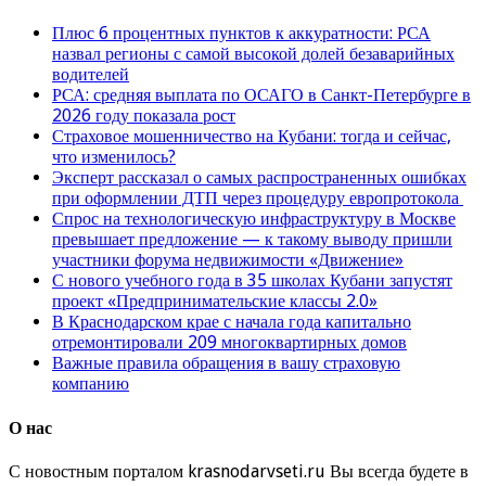
Плюс 6 процентных пунктов к аккуратности: РСА
назвал регионы с самой высокой долей безаварийных
водителей
РСА: средняя выплата по ОСАГО в Санкт-Петербурге в
2026 году показала рост
Страховое мошенничество на Кубани: тогда и сейчас,
что изменилось?
Эксперт рассказал о самых распространенных ошибках
при оформлении ДТП через процедуру европротокола
Спрос на технологическую инфраструктуру в Москве
превышает предложение — к такому выводу пришли
участники форума недвижимости «Движение»
С нового учебного года в 35 школах Кубани запустят
проект «Предпринимательские классы 2.0»
В Краснодарском крае с начала года капитально
отремонтировали 209 многоквартирных домов
Важные правила обращения в вашу страховую
компанию
О нас
С новостным порталом krasnodarvseti.ru Вы всегда будете в