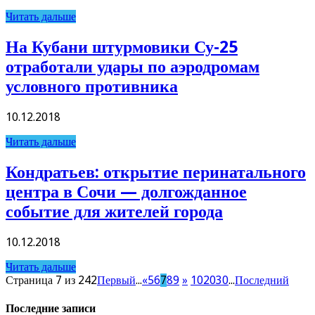
Читать дальше
На Кубани штурмовики Су-25
отработали удары по аэродромам
условного противника
10.12.2018
Читать дальше
Кондратьев: открытие перинатального
центра в Сочи — долгожданное
событие для жителей города
10.12.2018
Читать дальше
Страница 7 из 242
Первый
...
«
5
6
7
8
9
»
10
20
30
...
Последний
Последние записи