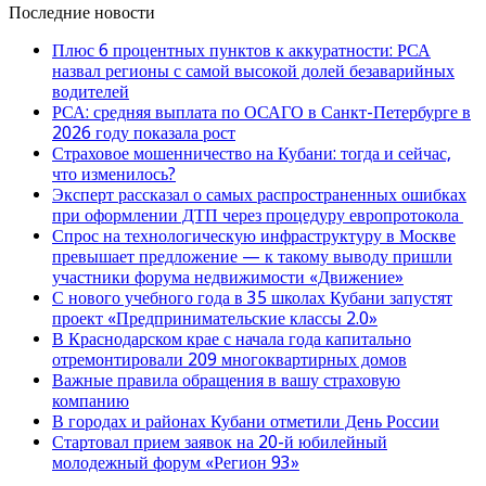
Последние новости
Плюс 6 процентных пунктов к аккуратности: РСА
назвал регионы с самой высокой долей безаварийных
водителей
РСА: средняя выплата по ОСАГО в Санкт-Петербурге в
2026 году показала рост
Страховое мошенничество на Кубани: тогда и сейчас,
что изменилось?
Эксперт рассказал о самых распространенных ошибках
при оформлении ДТП через процедуру европротокола
Спрос на технологическую инфраструктуру в Москве
превышает предложение — к такому выводу пришли
участники форума недвижимости «Движение»
С нового учебного года в 35 школах Кубани запустят
проект «Предпринимательские классы 2.0»
В Краснодарском крае с начала года капитально
отремонтировали 209 многоквартирных домов
Важные правила обращения в вашу страховую
компанию
В городах и районах Кубани отметили День России
Стартовал прием заявок на 20-й юбилейный
молодежный форум «Регион 93»