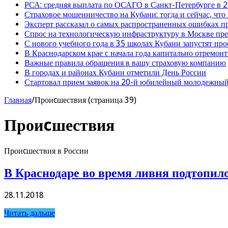
РСА: средняя выплата по ОСАГО в Санкт-Петербурге в 2
Страховое мошенничество на Кубани: тогда и сейчас, что
Эксперт рассказал о самых распространенных ошибках 
Спрос на технологическую инфраструктуру в Москве п
С нового учебного года в 35 школах Кубани запустят пр
В Краснодарском крае с начала года капитально отремо
Важные правила обращения в вашу страховую компанию
В городах и районах Кубани отметили День России
Стартовал прием заявок на 20-й юбилейный молодежный
Главная
/
Проиcшествия (страница 39)
Проиcшествия
Проиcшествия в России
В Краснодаре во время ливня подтопило
28.11.2018
Читать дальше