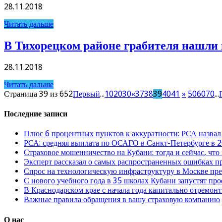
28.11.2018
Читать дальше
В Тихорецком районе грабителя нашли 
28.11.2018
Читать дальше
Страница 39 из 652
Первый
...
10
20
30
«
37
38
39
40
41
»
50
60
70
...
Последние записи
Плюс 6 процентных пунктов к аккуратности: РСА назвал
РСА: средняя выплата по ОСАГО в Санкт-Петербурге в 2
Страховое мошенничество на Кубани: тогда и сейчас, что
Эксперт рассказал о самых распространенных ошибках 
Спрос на технологическую инфраструктуру в Москве п
С нового учебного года в 35 школах Кубани запустят пр
В Краснодарском крае с начала года капитально отремо
Важные правила обращения в вашу страховую компанию
О нас