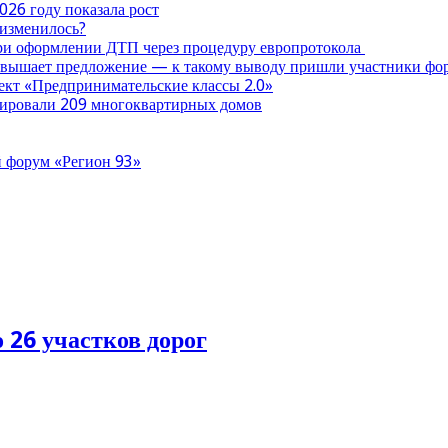
026 году показала рост
 изменилось?
при оформлении ДТП через процедуру европротокола
ревышает предложение — к такому выводу пришли участники ф
оект «Предпринимательские классы 2.0»
нтировали 209 многоквартирных домов
 форум «Регион 93»
 26 участков дорог