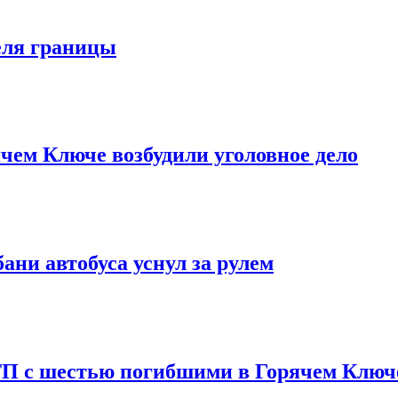
еля границы
ем Ключе возбудили уголовное дело
ни автобуса уснул за рулем
П с шестью погибшими в Горячем Ключ