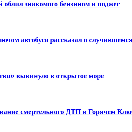
й облил знакомого бензином и поджег
ючом автобуса рассказал о случившемс
тка» выкинуло в открытое море
ование смертельного ДТП в Горячем Клю