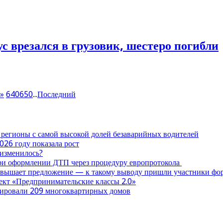
 врезался в грузовик, шестеро погибли
»
640
650
...
Последний
 регионы с самой высокой долей безаварийных водителей
026 году показала рост
 изменилось?
при оформлении ДТП через процедуру европротокола
ревышает предложение — к такому выводу пришли участники ф
оект «Предпринимательские классы 2.0»
нтировали 209 многоквартирных домов