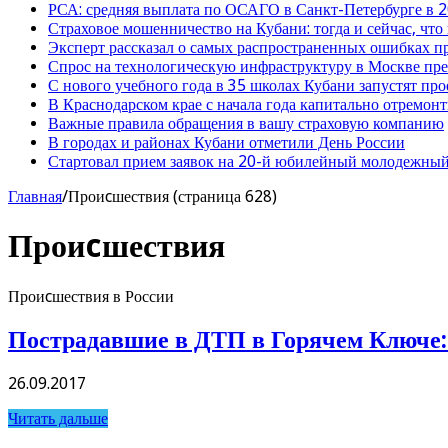
РСА: средняя выплата по ОСАГО в Санкт-Петербурге в 2
Страховое мошенничество на Кубани: тогда и сейчас, что
Эксперт рассказал о самых распространенных ошибках 
Спрос на технологическую инфраструктуру в Москве п
С нового учебного года в 35 школах Кубани запустят пр
В Краснодарском крае с начала года капитально отремо
Важные правила обращения в вашу страховую компанию
В городах и районах Кубани отметили День России
Стартовал прием заявок на 20-й юбилейный молодежный
Главная
/
Проиcшествия (страница 628)
Проиcшествия
Проиcшествия в России
Пострадавшие в ДТП в Горячем Ключе: 
26.09.2017
Читать дальше