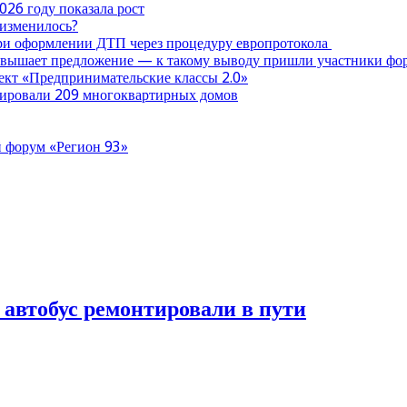
026 году показала рост
 изменилось?
при оформлении ДТП через процедуру европротокола
ревышает предложение — к такому выводу пришли участники ф
оект «Предпринимательские классы 2.0»
нтировали 209 многоквартирных домов
 форум «Регион 93»
автобус ремонтировали в пути