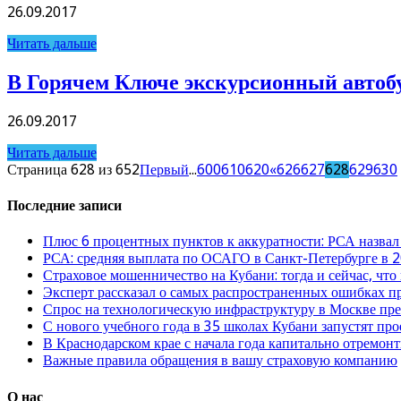
26.09.2017
Читать дальше
В Горячем Ключе экскурсионный автобус
26.09.2017
Читать дальше
Страница 628 из 652
Первый
...
600
610
620
«
626
627
628
629
630
Последние записи
Плюс 6 процентных пунктов к аккуратности: РСА назвал
РСА: средняя выплата по ОСАГО в Санкт-Петербурге в 2
Страховое мошенничество на Кубани: тогда и сейчас, что
Эксперт рассказал о самых распространенных ошибках 
Спрос на технологическую инфраструктуру в Москве п
С нового учебного года в 35 школах Кубани запустят пр
В Краснодарском крае с начала года капитально отремо
Важные правила обращения в вашу страховую компанию
О нас