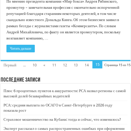
По мнению президента компании «Мир бокса» Андрея Рябинского,
промоутер – замечательная профессия с окончательно испорченной
репутацией благодаря стараниям некоторых деятелей, в том числе
скандально известного Дональда Кинга. Об этом бизнесмен заявил в
рамках беседы с журналистами газеты «Коммерсантъ». По словам
Андрей Михайловича, по факту он является промоутером, поскольку
возглавляет компанию, …
Читать дальше
15
Первый
...
10
«
11
12
13
14
Страница 15 из 15
Последние записи
Плюс 6 процентных пунктов к аккуратности: РСА назвал регионы с самой
высокой долей безаварийных водителей
РСА: средняя выплата по ОСАГО в Санкт-Петербурге в 2026 году
показала рост
Страховое мошенничество на Кубани: тогда и сейчас, что изменилось?
Эксперт рассказал о самых распространенных ошибках при оформлении