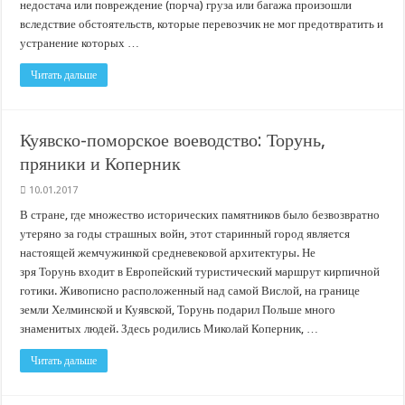
недостача или повреждение (порча) груза или багажа произошли
вследствие обстоятельств, которые перевозчик не мог предотвратить и
устранение которых …
Читать дальше
Куявско-поморское воеводство: Торунь,
пряники и Коперник
10.01.2017
В стране, где множество исторических памятников было безвозвратно
утеряно за годы страшных войн, этот старинный город является
настоящей жемчужинкой средневековой архитектуры. Не
зря Торунь входит в Европейский туристический маршрут кирпичной
готики. Живописно расположенный над самой Вислой, на границе
земли Хелминской и Куявской, Торунь подарил Польше много
знаменитых людей. Здесь родились Миколай Коперник, …
Читать дальше