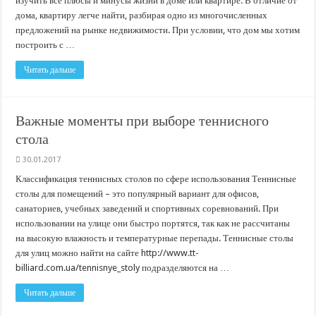
изучить все плюсы и минусы жизни в доме или квартире. В отличие от
В Краснодарском крае с начала года капитально отремонтировали 209 мног
дома, квартиру легче найти, разбирая одно из многочисленных
Важные правила обращения в вашу страховую компанию
предложений на рынке недвижимости. При условии, что дом мы хотим
построить с …
В городах и районах Кубани отметили День России
Стартовал прием заявок на 20-й юбилейный молодежный форум «Регион 93
Читать дальше
Важные моменты при выборе теннисного
стола
30.01.2017
Классификация теннисных столов по сфере использования Теннисные
столы для помещений – это популярный вариант для офисов,
санаториев, учебных заведений и спортивных соревнований. При
использовании на улице они быстро портятся, так как не рассчитаны
на высокую влажность и температурные перепады. Теннисные столы
для улиц можно найти на сайте http://www.tt-
billiard.com.ua/tennisnye_stoly подразделяются на …
Читать дальше