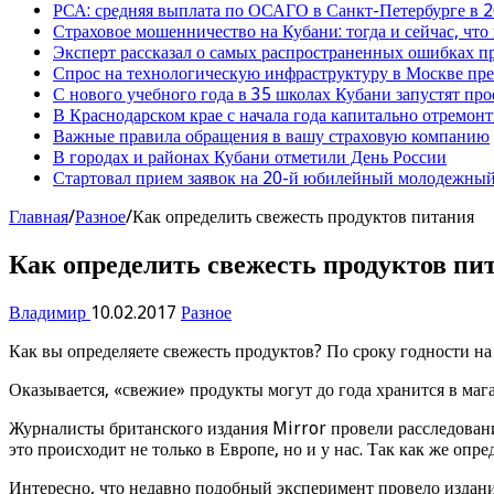
РСА: средняя выплата по ОСАГО в Санкт-Петербурге в 2
Страховое мошенничество на Кубани: тогда и сейчас, что
Эксперт рассказал о самых распространенных ошибках 
Спрос на технологическую инфраструктуру в Москве п
С нового учебного года в 35 школах Кубани запустят пр
В Краснодарском крае с начала года капитально отремо
Важные правила обращения в вашу страховую компанию
В городах и районах Кубани отметили День России
Стартовал прием заявок на 20-й юбилейный молодежный
Главная
/
Разное
/
Как определить свежесть продуктов питания
Как определить свежесть продуктов пи
Владимир
10.02.2017
Разное
Как вы определяете свежесть продуктов? По сроку годности на
Оказывается, «свежие» продукты могут до года хранится в мага
Журналисты британского издания Mirror провели расследование
это происходит не только в Европе, но и у нас. Так как же опр
Интересно, что недавно подобный эксперимент провело издани