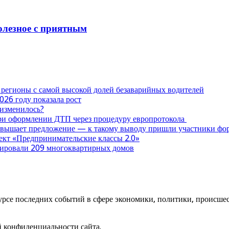
олезное с приятным
 регионы с самой высокой долей безаварийных водителей
026 году показала рост
 изменилось?
при оформлении ДТП через процедуру европротокола
ревышает предложение — к такому выводу пришли участники ф
оект «Предпринимательские классы 2.0»
нтировали 209 многоквартирных домов
урсе последних событий в сфере экономики, политики, происшест
й конфиденциальности сайта.