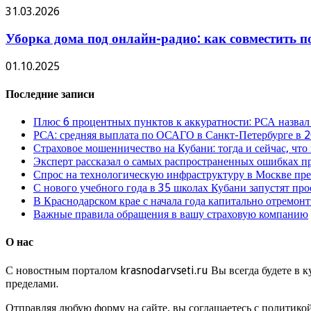
31.03.2026
Уборка дома под онлайн-радио: как совместить п
01.10.2025
Последние записи
Плюс 6 процентных пунктов к аккуратности: РСА назвал
РСА: средняя выплата по ОСАГО в Санкт-Петербурге в 2
Страховое мошенничество на Кубани: тогда и сейчас, что
Эксперт рассказал о самых распространенных ошибках 
Спрос на технологическую инфраструктуру в Москве п
С нового учебного года в 35 школах Кубани запустят пр
В Краснодарском крае с начала года капитально отремо
Важные правила обращения в вашу страховую компанию
О нас
С новостным порталом krasnodarvseti.ru Вы всегда будете в к
пределами.
Отправляя любую форму на сайте, вы соглашаетесь с политико