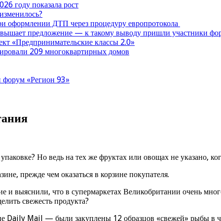
026 году показала рост
 изменилось?
при оформлении ДТП через процедуру европротокола
ревышает предложение — к такому выводу пришли участники ф
оект «Предпринимательские классы 2.0»
нтировали 209 многоквартирных домов
 форум «Регион 93»
тания
 упаковке? Но ведь на тех же фруктах или овощах не указано, к
зине, прежде чем оказаться в корзине покупателя.
 и выяснили, что в супермаркетах Великобритании очень много 
еделить свежесть продукта?
е Daily Mail — были закуплены 12 образцов «свежей» рыбы в ч