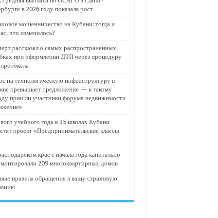
 средняя выплата по ОСАГО в Санкт-
рбурге в 2026 году показала рост
ховое мошенничество на Кубани: тогда и
ас, что изменилось?
ерт рассказал о самых распространенных
бках при оформлении ДТП через процедуру
опротокола
с на технологическую инфраструктуру в
кве превышает предложение — к такому
оду пришли участники форума недвижимости
ижение»
вого учебного года в 35 школах Кубани
стят проект «Предпринимательские классы
аснодарском крае с начала года капитально
емонтировали 209 многоквартирных домов
ные правила обращения в вашу страховую
панию