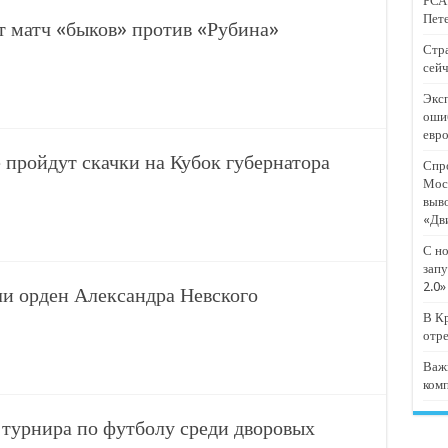
РСА:
тят проект «Предпринимательские классы 2.0»
Пете
т матч «быков» против «Рубина»
отремонтировали 209 многоквартирных домов
Стра
сейч
мпанию
Эксп
и
оши
евр
дежный форум «Регион 93»
пройдут скачки на Кубок губернатора
Спро
Мос
выв
«Дв
С но
запу
2.0»
ли орден Александра Невского
В Кр
отр
Важ
ком
 турнира по футболу среди дворовых