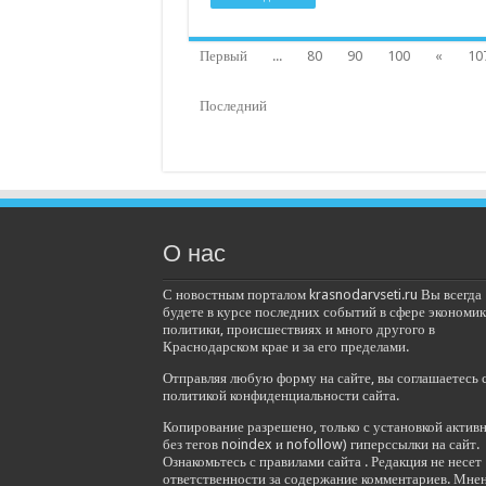
Первый
...
80
90
100
«
10
Последний
О нас
С новостным порталом krasnodarvseti.ru Вы всегда
будете в курсе последних событий в сфере экономик
политики, происшествиях и много другого в
Краснодарском крае и за его пределами.
Отправляя любую форму на сайте, вы соглашаетесь 
политикой конфиденциальности сайта.
Копирование разрешено, только с установкой актив
без тегов noindex и nofollow) гиперссылки на сайт.
Ознакомьтесь с правилами сайта . Редакция не несет
ответственности за содержание комментариев. Мне