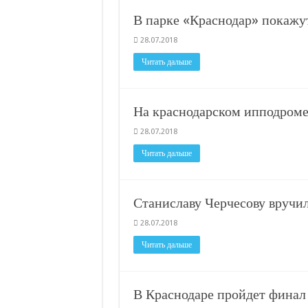
С нового учебного года в 35 школах Кубани запус
В парке «Краснодар» покажу
В Краснодарском крае с начала года капитально 
28.07.2018
Важные правила обращения в вашу страховую ко
Читать дальше
В городах и районах Кубани отметили День Росси
Стартовал прием заявок на 20-й юбилейный моло
На краснодарском ипподроме 
28.07.2018
Читать дальше
Станиславу Черчесову вручи
28.07.2018
Читать дальше
В Краснодаре пройдет финал