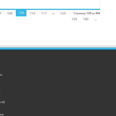
109
7
108
110
111
»
120
Страница 109 из 404
130
140
...
и,
с
ной(
ние