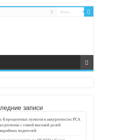
ледние записи
 6 процентных пунктов к аккуратности: РСА
ал регионы с самой высокой долей
аварийных водителей
едвижимости «Движение»