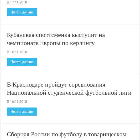
В Краснодарском крае с начала года капитально отремонтировали 209 мног
17.11.2018
Важные правила обращения в вашу страховую компанию
Читать дальше
В городах и районах Кубани отметили День России
Стартовал прием заявок на 20-й юбилейный молодежный форум «Регион 93
Кубанская спортсменка выступит на
чемпионате Европы по керлингу
16.11.2018
Читать дальше
В Краснодаре пройдут соревнования
Национальной студенческой футбольной лиги
16.11.2018
Читать дальше
Сборная России по футболу в товарищеском