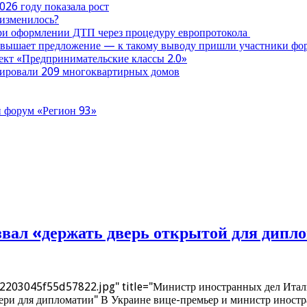
026 году показала рост
 изменилось?
при оформлении ДТП через процедуру европротокола
ревышает предложение — к такому выводу пришли участники ф
оект «Предпринимательские классы 2.0»
нтировали 209 многоквартирных домов
 форум «Регион 93»
вал «держать дверь открытой для дипл
03045f55d57822.jpg" title="Министр иностранных дел Италии
ери для дипломатии" В Украине вице-премьер и министр иностр