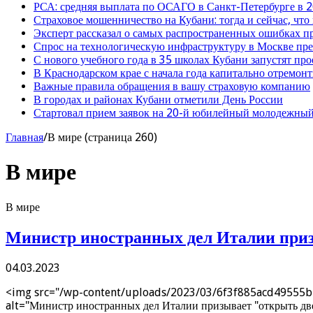
РСА: средняя выплата по ОСАГО в Санкт-Петербурге в 2
Страховое мошенничество на Кубани: тогда и сейчас, что
Эксперт рассказал о самых распространенных ошибках 
Спрос на технологическую инфраструктуру в Москве п
С нового учебного года в 35 школах Кубани запустят пр
В Краснодарском крае с начала года капитально отремо
Важные правила обращения в вашу страховую компанию
В городах и районах Кубани отметили День России
Стартовал прием заявок на 20-й юбилейный молодежный
Главная
/
В мире (страница 260)
В мире
В мире
Министр иностранных дел Италии приз
04.03.2023
<img src="/wp-content/uploads/2023/03/6f3f885acd49555b22
alt="Министр иностранных дел Италии призывает "открыть дв