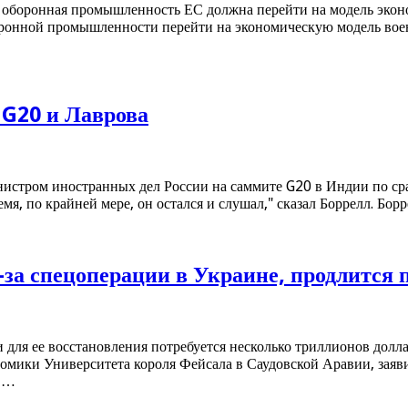
 оборонная промышленность ЕС должна перейти на модель эконо
ронной промышленности перейти на экономическую модель военно
 G20 и Лаврова
нистром иностранных дел России на саммите G20 в Индии по ср
емя, по крайней мере, он остался и слушал," сказал Боррелл. Бо
за спецоперации в Украине, продлится п
 для ее восстановления потребуется несколько триллионов дол
омики Университета короля Фейсала в Саудовской Аравии, заяв
и …