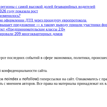
 регионы с самой высокой долей безаварийных водителей
026 году показала рост
 изменилось?
при оформлении ДТП через процедуру европротокола
ревышает предложение — к такому выводу пришли участники ф
оект «Предпринимательские классы 2.0»
нтировали 209 многоквартирных домов
урсе последних событий в сфере экономики, политики, происшест
й конфиденциальности сайта.
ов noindex и nofollow) гиперссылки на сайт. Ознакомьтесь с пра
ь с мнением авторов. Все права на материалы принадлежат их в