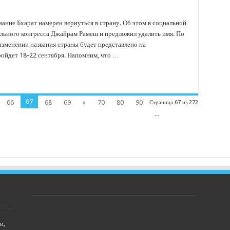
ание Бхарат намерен вернуться в страну. Об этом в социальной
льного конгресса Джайрам Рамеш и предложил удалить имя. По
 изменении названия страны будет представлено на
ройдет 18-22 сентября. Напомним, что …
67
66
68
69
»
70
80
90
Страница 67 из 272
...
и,