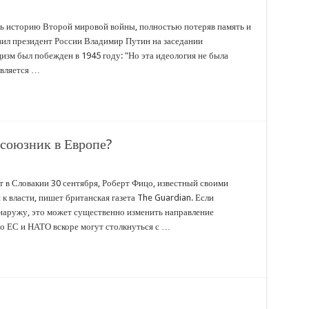
ь историю Второй мировой войны, полностью потеряв память и
явил президент России Владимир Путин на заседании
изм был побежден в 1945 году: "Но эта идеология не была
является …
 союзник в Европе?
 в Словакии 30 сентября, Роберт Фицо, известный своими
к власти, пишет британская газета The Guardian. Если
 наружу, это может существенно изменить направление
то ЕС и НАТО вскоре могут столкнуться с …