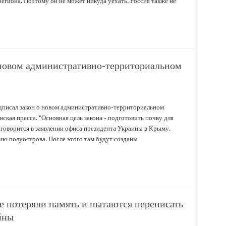
егиона. Поэтому он не может никуда уехать. Россия также не
 новом административно-территориальном
дписал закон о новом административно-территориальном
кая пресса. "Основная цель закона - подготовить почву для
 говорится в заявлении офиса президента Украины в Крыму.
ю полуострова. После этого там будут созданы
е потеряли память и пытаются переписать
йны