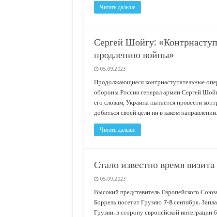
Читать дальше
Сергей Шойгу: «Контрнаступ
продлению войны»
05.09.2023
Продолжающиеся контрнаступательные опер
обороны России генерал армии Сергей Шойг
его словам, Украина пытается провести конт
добиться своей цели ни в каком направлении
Читать дальше
Стало известно время визита
05.09.2023
Высокий представитель Европейского Союза
Боррель посетит Грузию 7-8 сентября. Запл
Грузии. в сторону европейской интеграции 