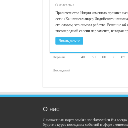
05.09.2023
Правительство Индии изменило прежнее назв
сети «Х» написал лидер Индийского национа
его словам, это символ рабства. Решение об
внеочередной сессии парламента, которая п
Читать дальше
Первый
...
40
50
60
«
65
Последний
О нас
С новостным порталом krasnodarvseti.ru Вы всегда
будете в курсе последних событий в сфере экономик