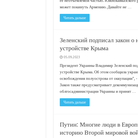
ее неотъемлемой частью. Южнокавказского р
может покинуть Армению. Давайте не …
Читать дальше
Зеленский подписал закон о
устройстве Крыма
05.09.2023
Президент Украины Владимир Зеленский по
устройстве Крыма. Об этом сообщила украинс
освобождения полуострова от оккупации", -
Закон также предусматривает декоммунизаци
облгосадминистрации Украины и принят …
Читать дальше
Путин: Многие люди в Европ
историю Второй мировой во