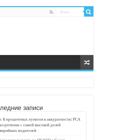
ледние записи
 6 процентных пунктов к аккуратности: РСА
ал регионы с самой высокой долей
аварийных водителей
едвижимости «Движение»