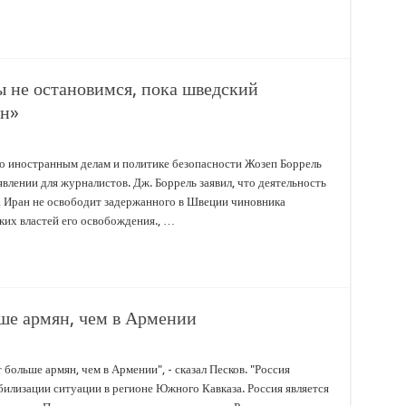
 не остановимся, пока шведский
ен»
о иностранным делам и политике безопасности Жозеп Боррель
влении для журналистов. Дж. Боррель заявил, что деятельность
ка Иран не освободит задержанного в Швеции чиновника
ких властей его освобождения., …
ше армян, чем в Армении
 больше армян, чем в Армении", - сказал Песков. "Россия
билизации ситуации в регионе Южного Кавказа. Россия является