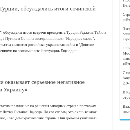
РСА:
тят проект «Предпринимательские классы 2.0»
Пете
Турции, обсуждались итоги сочинской
отремонтировали 209 многоквартирных домов
Стра
сейч
мпанию
Эксп
и
", обсуждены итоги встречи президента Турции Реджепа Тайипа
оши
ра Путина в Сочи на заседании, пишет "Народное слово".
евр
дежный форум «Регион 93»
ельства являются российско-украинская война и "Донское
Спро
мнениями по экономической ситуации. Еще один …
Мос
выв
«Дв
С но
запу
 оказывает серьезное негативное
2.0»
 в Украину»
В Кр
отр
егативное влияние на решения западных стран о поставках
Важ
ком
 Литвы Гитанас Науседа. По его словам, это очень важная
аине, - это демократические страны. Они должны учитывать