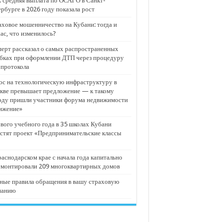
 средняя выплата по ОСАГО в Санкт-
рбурге в 2026 году показала рост
ховое мошенничество на Кубани: тогда и
ас, что изменилось?
ерт рассказал о самых распространенных
бках при оформлении ДТП через процедуру
опротокола
с на технологическую инфраструктуру в
кве превышает предложение — к такому
оду пришли участники форума недвижимости
ижение»
вого учебного года в 35 школах Кубани
стят проект «Предпринимательские классы
аснодарском крае с начала года капитально
емонтировали 209 многоквартирных домов
ные правила обращения в вашу страховую
панию