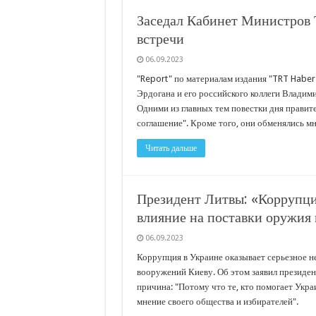
С нового учебного года в 35 школах Кубани запус
Заседал Кабинет Министров 
В Краснодарском крае с начала года капитально 
встречи
Важные правила обращения в вашу страховую ко
06.09.2023
В городах и районах Кубани отметили День Росси
"Report" по материалам издания "TRT Haber
Эрдогана и его российского коллеги Владими
Стартовал прием заявок на 20-й юбилейный моло
Одними из главных тем повестки дня правит
соглашение". Кроме того, они обменялись 
Читать дальше
Президент Литвы: «Коррупция
влияние на поставки оружия
06.09.2023
Коррупция в Украине оказывает серьезное н
вооружений Киеву. Об этом заявил президент
причина: "Потому что те, кто помогает Укр
мнение своего общества и избирателей".