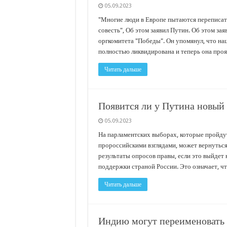
05.09.2023
"Многие люди в Европе пытаются переписат
совесть", Об этом заявил Путин. Об этом за
оргкомитета "Победы". Он упомянул, что нац
полностью ликвидирована и теперь она про
Читать дальше
Появится ли у Путина новый
05.09.2023
На парламентских выборах, которые пройдут
пророссийскими взглядами, может вернуться 
результаты опросов правы, если это выйдет
поддержки страной России. Это означает, ч
Читать дальше
Индию могут переименовать