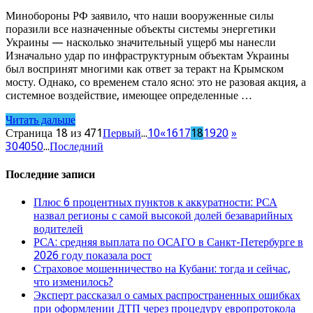
Минобороны РФ заявило, что наши вооруженные силы
поразили все назначенные объекты системы энергетики
Украины — насколько значительный ущерб мы нанесли
Изначально удар по инфраструктурным объектам Украины
был воспринят многими как ответ за теракт на Крымском
мосту. Однако, со временем стало ясно: это не разовая акция, а
системное воздействие, имеющее определенные …
Читать дальше
Страница 18 из 471
Первый
...
10
«
16
17
18
19
20
»
30
40
50
...
Последний
Последние записи
Плюс 6 процентных пунктов к аккуратности: РСА
назвал регионы с самой высокой долей безаварийных
водителей
РСА: средняя выплата по ОСАГО в Санкт-Петербурге в
2026 году показала рост
Страховое мошенничество на Кубани: тогда и сейчас,
что изменилось?
Эксперт рассказал о самых распространенных ошибках
при оформлении ДТП через процедуру европротокола