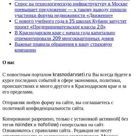
Спрос на технологическую инфраструктуру в Москве
превышает предложение — к такому выводу пришли
участники форума недвижимости «Движение»
С нового учебного года в 35 школах Кубани запустят
проект «Предпринимательские классы 2.0»
В Краснодарском крае с начала года капитально
отремонтировали 209 многоквартирных домов
Важные правила обращения в вашу страховую
компанию
О нас
С новостным порталом krasnodarvseti.ru Вы всегда будете в
курсе последних событий в сфере экономики, политики,
происшествиях и много другого в Краснодарском крае и за
его пределами.
Отправляя любую форму на сайте, вы соглашаетесь с
политикой конфиденциальности сайта.
Копирование разрешено, только с установкой активной( без
тегов noindex и nofollow) гиперссылки на сайт.
Ознакомьтесь с правилами сайта . Редакция не несет