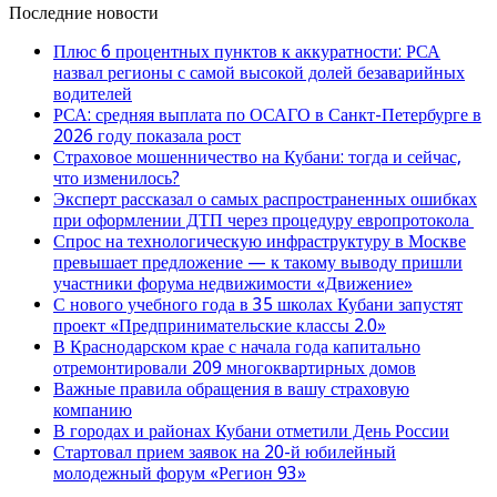
Последние новости
Плюс 6 процентных пунктов к аккуратности: РСА
назвал регионы с самой высокой долей безаварийных
водителей
РСА: средняя выплата по ОСАГО в Санкт-Петербурге в
2026 году показала рост
Страховое мошенничество на Кубани: тогда и сейчас,
что изменилось?
Эксперт рассказал о самых распространенных ошибках
при оформлении ДТП через процедуру европротокола
Спрос на технологическую инфраструктуру в Москве
превышает предложение — к такому выводу пришли
участники форума недвижимости «Движение»
С нового учебного года в 35 школах Кубани запустят
проект «Предпринимательские классы 2.0»
В Краснодарском крае с начала года капитально
отремонтировали 209 многоквартирных домов
Важные правила обращения в вашу страховую
компанию
В городах и районах Кубани отметили День России
Стартовал прием заявок на 20-й юбилейный
молодежный форум «Регион 93»