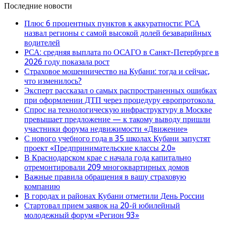
Последние новости
Плюс 6 процентных пунктов к аккуратности: РСА
назвал регионы с самой высокой долей безаварийных
водителей
РСА: средняя выплата по ОСАГО в Санкт-Петербурге в
2026 году показала рост
Страховое мошенничество на Кубани: тогда и сейчас,
что изменилось?
Эксперт рассказал о самых распространенных ошибках
при оформлении ДТП через процедуру европротокола
Спрос на технологическую инфраструктуру в Москве
превышает предложение — к такому выводу пришли
участники форума недвижимости «Движение»
С нового учебного года в 35 школах Кубани запустят
проект «Предпринимательские классы 2.0»
В Краснодарском крае с начала года капитально
отремонтировали 209 многоквартирных домов
Важные правила обращения в вашу страховую
компанию
В городах и районах Кубани отметили День России
Стартовал прием заявок на 20-й юбилейный
молодежный форум «Регион 93»