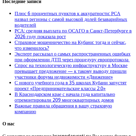
Последние записи
Плюс 6 процентных пунктов к аккуратности: РСА
назвал регионы с самой высокой долей безаварийных
водителей
РСА: средняя выплата по ОСАГО в Санкт-Петербурге в
2026 году показала рост
Страховое мошенничество на Кубани: тогда и сейчас,
что изменилось?
Эксперт рассказал о самых распространенных ошибках
при оформлении ДТП через процедуру европротокола
Спрос на технологическую инфраструктуру в Москве
превышает предложение — к такому выводу пришли
участники форума недвижимости «Движение»
С нового учебного года в 35 школах Кубани запустят
проект «Предпринимательские классы 2.0»
В Краснодарском крае с начала года капитально
отремонтировали 209 многоквартирных домов
Важные правила обращения в вашу страховую
компанию
О нас