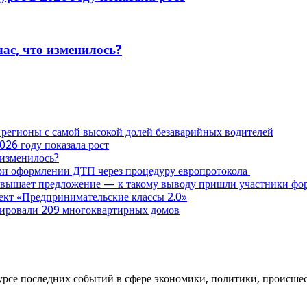
час, что изменилось?
 регионы с самой высокой долей безаварийных водителей
026 году показала рост
 изменилось?
при оформлении ДТП через процедуру европротокола
ревышает предложение — к такому выводу пришли участники ф
оект «Предпринимательские классы 2.0»
нтировали 209 многоквартирных домов
урсе последних событий в сфере экономики, политики, происшест