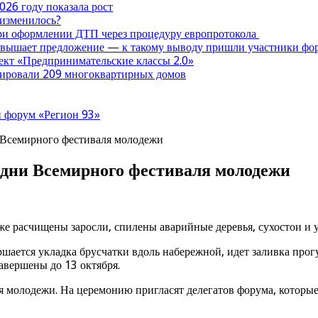
026 году показала рост
 изменилось?
при оформлении ДТП через процедуру европротокола
ревышает предложение — к такому выводу пришли участники ф
оект «Предпринимательские классы 2.0»
нтировали 209 многоквартирных домов
 форум «Регион 93»
 Всемирного фестиваля молодежи
 дни Всемирного фестиваля молодежи
е расчищены заросли, спилены аварийные деревья, сухостои и у
ршается укладка брусчатки вдоль набережной, идет заливка про
завершены до 13 октября.
 молодежи. На церемонию пригласят делегатов форума, которые 