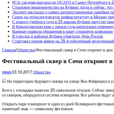
РСА: средняя выплата по ОСАГО в Санкт-Петербурге в 2
Страховое мошенничество на Кубани: тогда и сейчас, что
Эксперт рассказал о самых распространенных ошибках 
Спрос на технологическую инфраструктуру в Москве п
С нового учебного года в 35 школах Кубани запустят пр
В Краснодарском крае с начала года капитально отремо
Важные правила обращения в вашу страховую компанию
В городах и районах Кубани отметили День России
Стартовал прием заявок на 20-й юбилейный молодежный
Главная
/
Общество
/
Фестивальный сквер в Сочи откроют в дни
Фестивальный сквер в Сочи откроют в
news
03.10.2017
Общество
На территории будущего сквера на улице Яна Фабрициуса уж
Всего с площадки вывезли 20 самосвалов отходов. Сейчас заве
со сквером, оборудуется система освещения. Все работы будут 
Открыть парк планируют в один из дней Всемирного фестиваля
памятный знак — символику фестиваля.