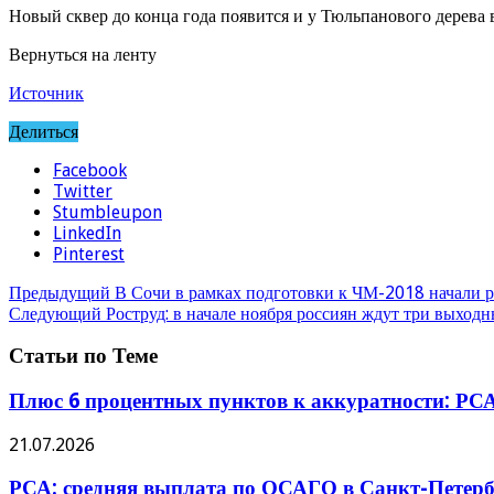
Новый сквер до конца года появится и у Тюльпанового дерева
Вернуться на ленту
Источник
Делиться
Facebook
Twitter
Stumbleupon
LinkedIn
Pinterest
Предыдущий
В Сочи в рамках подготовки к ЧМ-2018 начали 
Следующий
Роструд: в начале ноября россиян ждут три выходн
Статьи по Теме
Плюс 6 процентных пунктов к аккуратности: РСА
21.07.2026
РСА: средняя выплата по ОСАГО в Санкт-Петербу