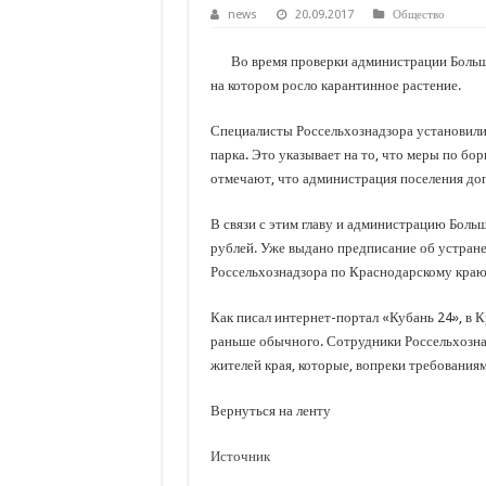
С нового учебного года в 35 школах Кубани запус
news
20.09.2017
Общество
В Краснодарском крае с начала года капитально 
Во время проверки администрации Больше
Важные правила обращения в вашу страховую ко
на котором росло карантинное растение.
В городах и районах Кубани отметили День Росси
Специалисты Россельхознадзора установили,
Стартовал прием заявок на 20-й юбилейный моло
парка. Это указывает на то, что меры по бо
отмечают, что администрация поселения доп
В связи с этим главу и администрацию Больш
рублей. Уже выдано предписание об устран
Россельхознадзора по Краснодарскому краю
Как писал интернет-портал «Кубань 24», в К
раньше обычного. Сотрудники Россельхозна
жителей края, которые, вопреки требованиям 
Вернуться на ленту
Источник