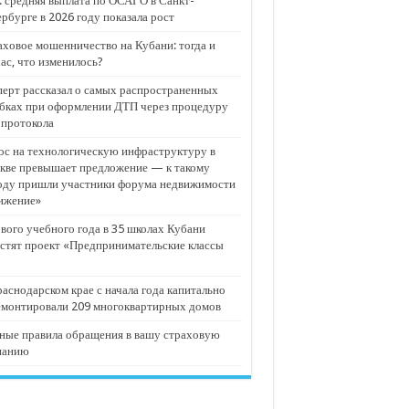
 средняя выплата по ОСАГО в Санкт-
рбурге в 2026 году показала рост
ховое мошенничество на Кубани: тогда и
ас, что изменилось?
ерт рассказал о самых распространенных
бках при оформлении ДТП через процедуру
опротокола
с на технологическую инфраструктуру в
кве превышает предложение — к такому
оду пришли участники форума недвижимости
ижение»
вого учебного года в 35 школах Кубани
стят проект «Предпринимательские классы
аснодарском крае с начала года капитально
емонтировали 209 многоквартирных домов
ные правила обращения в вашу страховую
панию