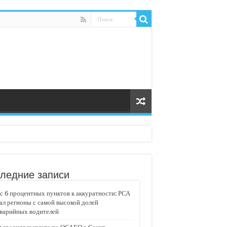
ледние записи
 6 процентных пунктов к аккуратности: РСА
ал регионы с самой высокой долей
аварийных водителей
едвижимости «Движение»