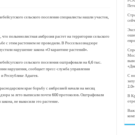
РСА:
тят проект «Предпринимательские классы 2.0»
Пете
отремонтировали 209 многоквартирных домов
Стра
бейсугского сельского поселения специалисты нашли участок,
сейч
мпанию
Эксп
и
оши
 что полыннолистная амброзия растет на территории сельского
евр
дежный форум «Регион 93»
рьбе с этим растением не проводили. В Россельхознадзоре
устили нарушение закона «О карантине растений».
Спро
Мос
выв
ебейсугского сельского поселения оштрафовали на 6,6 тыс.
«Дв
ении нарушения, сообщает пресс-служба управления
 и Республике Адыгея.
С но
запу
2.0»
раснодарском крае борьбу с амброзией начали на месяц
дзора за лето выписали почти 600 протоколов. Оштрафовали
В Кр
отр
закона, не выкосили это растение.
Важ
ком