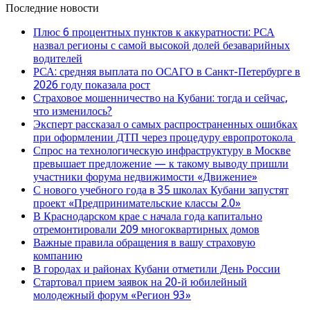
Последние новости
Плюс 6 процентных пунктов к аккуратности: РСА
назвал регионы с самой высокой долей безаварийных
водителей
РСА: средняя выплата по ОСАГО в Санкт-Петербурге в
2026 году показала рост
Страховое мошенничество на Кубани: тогда и сейчас,
что изменилось?
Эксперт рассказал о самых распространенных ошибках
при оформлении ДТП через процедуру европротокола
Спрос на технологическую инфраструктуру в Москве
превышает предложение — к такому выводу пришли
участники форума недвижимости «Движение»
С нового учебного года в 35 школах Кубани запустят
проект «Предпринимательские классы 2.0»
В Краснодарском крае с начала года капитально
отремонтировали 209 многоквартирных домов
Важные правила обращения в вашу страховую
компанию
В городах и районах Кубани отметили День России
Стартовал прием заявок на 20-й юбилейный
молодежный форум «Регион 93»