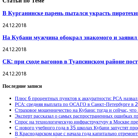
Статьи по Теме
В Курганинске парень пытался украсть пиротехн
24.12.2018
На Кубани мужчина обокрал знакомого и заявил 
24.12.2018
СК: при сходе вагонов в Туапсинском районе пос
24.12.2018
Последние записи
Плюс 6 процентных пунктов к аккуратности: РСА назвал
РСА: средняя выплата по ОСАГО в Санкт-Петербурге в 2
Страховое мошенничество на Кубани: тогда и сейчас, что
Эксперт рассказал о самых распространенных ошибках 
Спрос на технологическую инфраструктуру в Москве п
С нового учебного года в 35 школах Кубани запустят пр
В Краснодарском крае с начала года капитально отремо