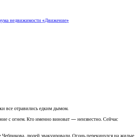
орума недвижимости «Движение»
ски все отравились едким дымом.
ие с огнем. Кто именно виноват — неизвестно. Сейчас
е Чебрикова, людей эвакуировали. Огонь перекинулся на жилые