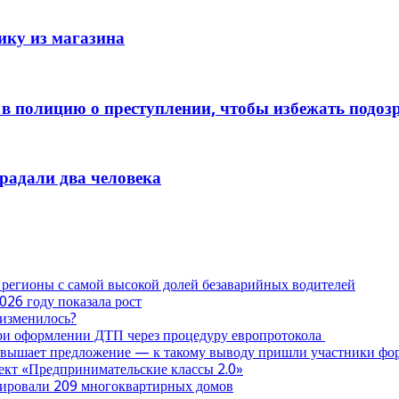
ику из магазина
в полицию о преступлении, чтобы избежать подоз
традали два человека
 регионы с самой высокой долей безаварийных водителей
026 году показала рост
 изменилось?
при оформлении ДТП через процедуру европротокола
ревышает предложение — к такому выводу пришли участники ф
оект «Предпринимательские классы 2.0»
нтировали 209 многоквартирных домов