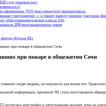
026 году показала рост
 изменилось?
при оформлении ДТП через процедуру европротокола
ревышает предложение — к такому выводу пришли участники ф
оект «Предпринимательские классы 2.0»
нтировали 209 многоквартирных домов
 форум «Регион 93»
давших при пожаре в общежитии Сочи
авших при пожаре в общежитии Сочи
стоянием следят медики, но опасности для жизни нет. Практиче
циальной информации, причиной ЧП стало неосторожное обращен
:22 загорелась пристройка к пятиэтажному жилому дому на улиц