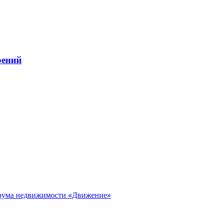
рений
орума недвижимости «Движение»