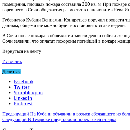
помещения, площадь пожара составила 300 кв. м. При пожаре 
горевшего в Сочи общежития разместят в пансионате «Нева И
Губернатор Кубани Вениамин Кондратьев поручил провести тщ
данным, общежитие можно будет восстановить за две недели.
В Сочи после пожара в общежитии завели дело о гибели женщ
Сочи заявили, что оплатят похороны погибшей в пожаре женщи
Вернуться на ленту
Источник
Делиться
Facebook
Twitter
Stumbleupon
LinkedIn
Pinterest
Предыдущий
На Кубани объявили в розыск сбежавшего из бо
Следующий
В Темрюке представили проект скейт-парка