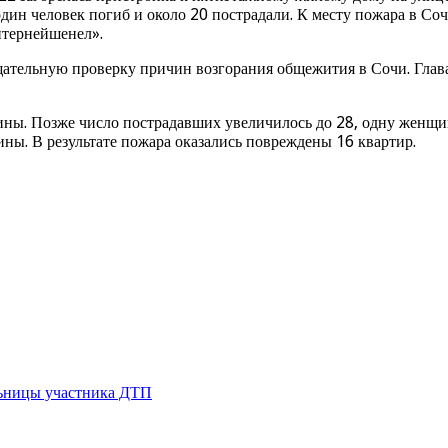
один человек погиб и около 20 пострадали. К месту пожара в С
нтернейшенел».
ательную проверку причин возгорания общежития в Сочи. Глава
ины. Позже число пострадавших увеличилось до 28, одну женщи
ны. В результате пожара оказались повреждены 16 квартир.
льницы участника ДТП