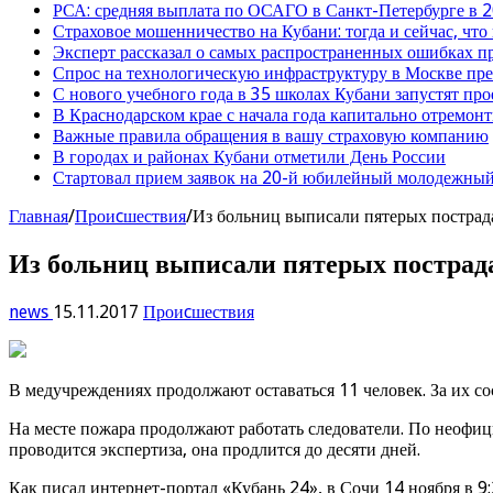
РСА: средняя выплата по ОСАГО в Санкт-Петербурге в 2
Страховое мошенничество на Кубани: тогда и сейчас, что
Эксперт рассказал о самых распространенных ошибках 
Спрос на технологическую инфраструктуру в Москве п
С нового учебного года в 35 школах Кубани запустят пр
В Краснодарском крае с начала года капитально отремо
Важные правила обращения в вашу страховую компанию
В городах и районах Кубани отметили День России
Стартовал прием заявок на 20-й юбилейный молодежный
Главная
/
Проиcшествия
/
Из больниц выписали пятерых постра
Из больниц выписали пятерых пострад
news
15.11.2017
Проиcшествия
В медучреждениях продолжают оставаться 11 человек. За их со
На месте пожара продолжают работать следователи. По неофи
проводится экспертиза, она продлится до десяти дней.
Как писал интернет-портал «Кубань 24», в Сочи 14 ноября в 9