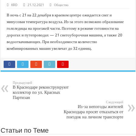
В Краснодарском крае с начала года капитально отремонтировали 209 мног
KRD
21.12.2021
Общество
Важные правила обращения в вашу страховую компанию
В ночь с 21 на 22 декабря в краевом центре ожидается снег и
В городах и районах Кубани отметили День России
минусовая температура воздуха. Из-за этого возможно образование
гололедицы на проезжей части. Поэтому в режиме готовности на
Стартовал прием заявок на 20-й юбилейный молодежный форум «Регион 93
дорогах и путепроводах — 21 снегоуборочная машина, а также 20
водооткачивающих. При необходимости количество
комбинированных машин увеличат до 32 единиц.
Предыдущий
В Краснодаре реконструируют
коллектор по ул. Красных
Партизан
Следующий
Из-за непогоды жителей
Краснодара просят отказаться от
поездок на личном транспорте
Статьи по Теме