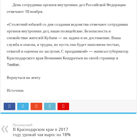
В Краснодарском крае с начала года капитально отремонтировали 209 мног
День сотрудника органов внутренних дел Российской Федерации
Важные правила обращения в вашу страховую компанию
отмечают 10 ноября.
В городах и районах Кубани отметили День России
«Столетний юбилей со дня создания ведомства отмечают сотрудники
Стартовал прием заявок на 20-й юбилейный молодежный форум «Регион 93
органов внутренних дел, наши полицейские. Безопасность и
спокойствие жителей Кубани — их задача и их достижение. Ваша
служба и опасна, и трудна, но пусть она будет наполнена честью,
отвагой и оценена по заслугам. С праздником!» — написал губернатор
Краснодарского края Вениамин Кондратьев на своей странице в
Twitter.
Вернуться на ленту
Источник
Предыдущий
В Краснодарском крае в 2017
году урожай чая вырос на 18%