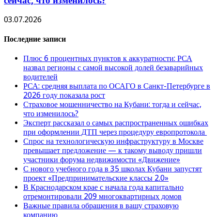
сейчас, что изменилось?
03.07.2026
Последние записи
Плюс 6 процентных пунктов к аккуратности: РСА
назвал регионы с самой высокой долей безаварийных
водителей
РСА: средняя выплата по ОСАГО в Санкт-Петербурге в
2026 году показала рост
Страховое мошенничество на Кубани: тогда и сейчас,
что изменилось?
Эксперт рассказал о самых распространенных ошибках
при оформлении ДТП через процедуру европротокола
Спрос на технологическую инфраструктуру в Москве
превышает предложение — к такому выводу пришли
участники форума недвижимости «Движение»
С нового учебного года в 35 школах Кубани запустят
проект «Предпринимательские классы 2.0»
В Краснодарском крае с начала года капитально
отремонтировали 209 многоквартирных домов
Важные правила обращения в вашу страховую
компанию