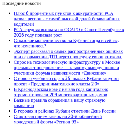
Последние новости
Плюс 6 процентных пунктов к аккуратности: РСА
назвал регионы с самой высокой долей безаварийных
водителей
РСА: средняя выплата по ОСАГО в Санкт-Петербурге в
2026 году показала рост
Страховое мошенничество на Кубани: тогда и сейчас,
что изменилось?
Эксперт рассказал о самых распространенных ошибках
при оформлении ДТП через процедуру европротокола
Спрос на технологическую инфраструктуру в Москве
превышает предложение — к такому выводу пришли
участники форума недвижимости «Движение»
С нового учебного года в 35 школах Кубани запустят
проект «Предпринимательские классы 2.0»
В Краснодарском крае с начала года капитально
отремонтировали 209 многоквартирных домов
Важные правила обращения в вашу страховую
компанию
В городах и районах Кубани отметили День России
Стартовал прием заявок на 20-й юбилейный
молодежный форум «Регион 93»