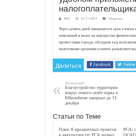
С нового учебного года в 35 школах Кубани запус
налогоплательщик
В Краснодарском крае с начала года капитально 
KRD
22.11.2021
Общество
Важные правила обращения в вашу страховую ко
Через девять дней завершается срок уплаты 
В городах и районах Кубани отметили День Росси
земельный и налог на имущество физических
Стартовал прием заявок на 20-й юбилейный моло
провел глава города, обсудили ход исполне
налоговыми органами усилить разъяснительн
Facebook
Twitter
Делиться
Предыдущий
Благоустройство территории
вокруг нового скейт-парка в
Юбилейном завершат до 13
декабря
Статьи по Теме
Плюс 6 процентных пунктов
РСА: 
к аккуратности: РСА назвал
ОСАГО