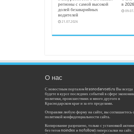
регионы с самой высокой
в 2026
долей безаварийных
09.07
водителей
21.07.2026
О нас
С новостным порталом krasnodarvseti.ru Вы всегда
будете в курсе последних событий в сфере экономик
политики, происшествиях и много другого в
Краснодарском крае и за его пределами.
Отправляя любую форму на сайте, вы соглашаетесь 
политикой конфиденциальности сайта.
Копирование разрешено, только с установкой актив
без тегов noindex и nofollow) гиперссылки на сайт.