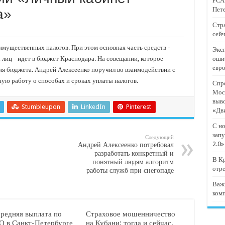
РСА:
тят проект «Предпринимательские классы 2.0»
Пете
а»
отремонтировали 209 многоквартирных домов
Стра
сейч
мпанию
имущественных налогов. При этом основная часть средств -
Эксп
и
 лиц - идет в бюджет Краснодара. На совещании, которое
оши
евр
дежный форум «Регион 93»
ния бюджета. Андрей Алексеенко поручил во взаимодействии с
ую работу о способах и сроках уплаты налогов.
Спро
Мос
выв
Stumbleupon
LinkedIn
Pinterest
«Дв
С но
запу
Следующий
2.0»
Андрей Алексеенко потребовал
разработать конкретный и
В Кр
понятный людям алгоритм
отр
работы служб при снегопаде
Важ
ком
средняя выплата по
Страховое мошенничество
 в Санкт-Петербурге
на Кубани: тогда и сейчас,