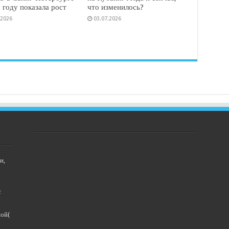
 году показала рост
что изменилось?
.2026
03.07.2026
и,
с
ной(