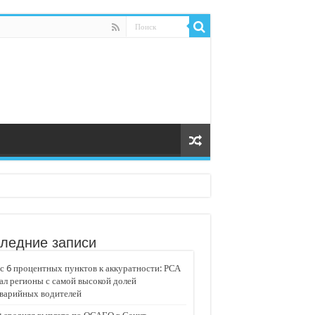
ледние записи
 6 процентных пунктов к аккуратности: РСА
ал регионы с самой высокой долей
аварийных водителей
едвижимости «Движение»