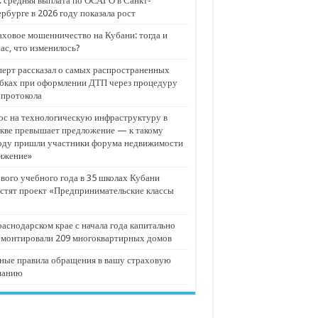
 средняя выплата по ОСАГО в Санкт-
рбурге в 2026 году показала рост
ховое мошенничество на Кубани: тогда и
ас, что изменилось?
ерт рассказал о самых распространенных
бках при оформлении ДТП через процедуру
опротокола
с на технологическую инфраструктуру в
кве превышает предложение — к такому
оду пришли участники форума недвижимости
ижение»
вого учебного года в 35 школах Кубани
стят проект «Предпринимательские классы
аснодарском крае с начала года капитально
емонтировали 209 многоквартирных домов
ные правила обращения в вашу страховую
панию