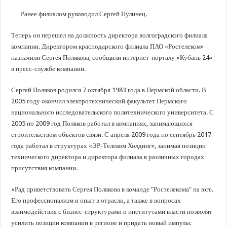
В Краснодарском крае с начала года капитально отремонтировали 209 мног
Ранее филиалом руководил Сергей Пулинец.
Важные правила обращения в вашу страховую компанию
В городах и районах Кубани отметили День России
Теперь он перешел на должность директора волгоградского филиала
компании. Директором краснодарского филиала ПАО «Ростелеком»
Стартовал прием заявок на 20-й юбилейный молодежный форум «Регион 93
назначили Сергея Полякова, сообщили интернет-порталу «Кубань 24»
в пресс-службе компании.
Сергей Поляков родился 7 октября 1983 года в Пермской области. В
2005 году окончил электротехнический факультет Пермского
национального исследовательского политехнического университета. С
2005 по 2009 год Поляков работал в компаниях, занимающихся
строительством объектов связи. С апреля 2009 года по сентябрь 2017
года работал в структурах «ЭР-Телеком Холдинг», занимая позиции
технического директора и директора филиала в различных городах
присутствия компании.
«Рад приветствовать Сергея Полякова в команде "Ростелекома" на юге.
Его профессионализм и опыт в отрасли, а также в вопросах
взаимодействия с бизнес-структурами и институтами власти позволят
усилить позиции компании в регионе и придать новый импульс