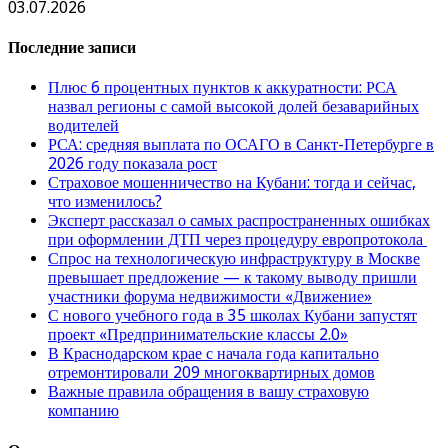
03.07.2026
Последние записи
Плюс 6 процентных пунктов к аккуратности: РСА
назвал регионы с самой высокой долей безаварийных
водителей
РСА: средняя выплата по ОСАГО в Санкт-Петербурге в
2026 году показала рост
Страховое мошенничество на Кубани: тогда и сейчас,
что изменилось?
Эксперт рассказал о самых распространенных ошибках
при оформлении ДТП через процедуру европротокола
Спрос на технологическую инфраструктуру в Москве
превышает предложение — к такому выводу пришли
участники форума недвижимости «Движение»
С нового учебного года в 35 школах Кубани запустят
проект «Предпринимательские классы 2.0»
В Краснодарском крае с начала года капитально
отремонтировали 209 многоквартирных домов
Важные правила обращения в вашу страховую
компанию