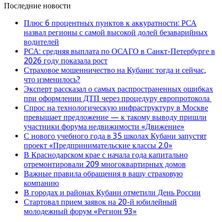
Последние новости
Плюс 6 процентных пунктов к аккуратности: РСА
назвал регионы с самой высокой долей безаварийных
водителей
РСА: средняя выплата по ОСАГО в Санкт-Петербурге в
2026 году показала рост
Страховое мошенничество на Кубани: тогда и сейчас,
что изменилось?
Эксперт рассказал о самых распространенных ошибках
при оформлении ДТП через процедуру европротокола
Спрос на технологическую инфраструктуру в Москве
превышает предложение — к такому выводу пришли
участники форума недвижимости «Движение»
С нового учебного года в 35 школах Кубани запустят
проект «Предпринимательские классы 2.0»
В Краснодарском крае с начала года капитально
отремонтировали 209 многоквартирных домов
Важные правила обращения в вашу страховую
компанию
В городах и районах Кубани отметили День России
Стартовал прием заявок на 20-й юбилейный
молодежный форум «Регион 93»