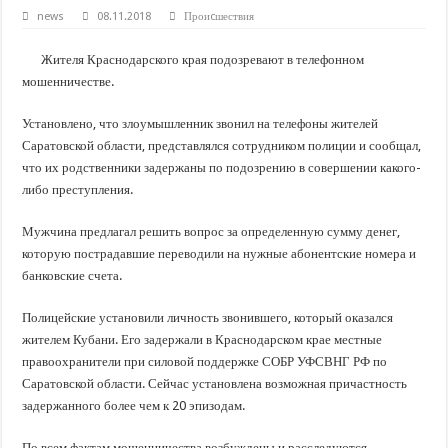
В Краснодарском крае с начала года капитально отремонтировали 209 мног
news
08.11.2018
Проиcшествия
Важные правила обращения в вашу страховую компанию
Жителя Краснодарского края подозревают в телефонном
В городах и районах Кубани отметили День России
мошенничестве.
Стартовал прием заявок на 20-й юбилейный молодежный форум «Регион 93
Установлено, что злоумышленник звонил на телефоны жителей
Саратовской области, представлялся сотрудником полиции и сообщал,
что их родственники задержаны по подозрению в совершении какого-
либо преступления.
Мужчина предлагал решить вопрос за определенную сумму денег,
которую пострадавшие переводили на нужные абонентские номера и
банковские счета.
Полицейские установили личность звонившего, который оказался
жителем Кубани. Его задержали в Краснодарском крае местные
правоохранители при силовой поддержке СОБР УФСВНГ РФ по
Саратовской области. Сейчас установлена возможная причастность
задержанного более чем к 20 эпизодам.
По всем фактам мошенничества возбуждены и расследуются