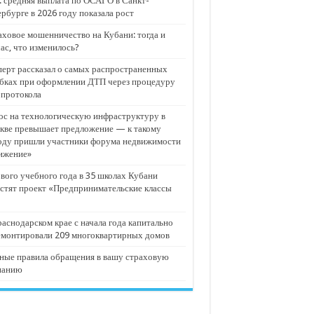
 средняя выплата по ОСАГО в Санкт-
рбурге в 2026 году показала рост
ховое мошенничество на Кубани: тогда и
ас, что изменилось?
ерт рассказал о самых распространенных
бках при оформлении ДТП через процедуру
опротокола
с на технологическую инфраструктуру в
кве превышает предложение — к такому
оду пришли участники форума недвижимости
ижение»
вого учебного года в 35 школах Кубани
стят проект «Предпринимательские классы
аснодарском крае с начала года капитально
емонтировали 209 многоквартирных домов
ные правила обращения в вашу страховую
панию