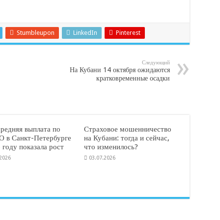
Stumbleupon
LinkedIn
Pinterest
Следующий
На Кубани 14 октября ожидаются
кратковременные осадки
средняя выплата по
Страховое мошенничество
 в Санкт-Петербурге
на Кубани: тогда и сейчас,
 году показала рост
что изменилось?
.2026
03.07.2026