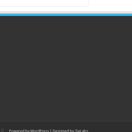
Powered by
WordPress
| Designed by
TieLabs