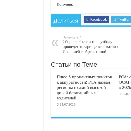
Источник
Facebook
Twitter
Делиться
Предыдущий
Сборная России по футболу
проведет товарищеские матчи с
Испанией и Аргентиной
Статьи по Теме
Плюс 6 процентных пунктов
РСА: 
к аккуратности: РСА назвал
ОСАГО
регионы с самой высокой
в 2026
долей безаварийных
09.07
водителей
21.07.2026