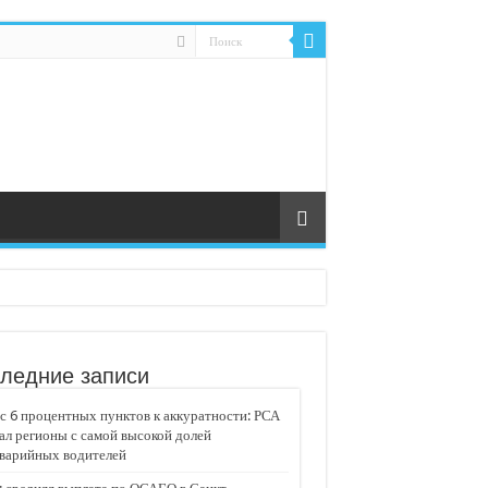
ледние записи
 6 процентных пунктов к аккуратности: РСА
ал регионы с самой высокой долей
аварийных водителей
едвижимости «Движение»