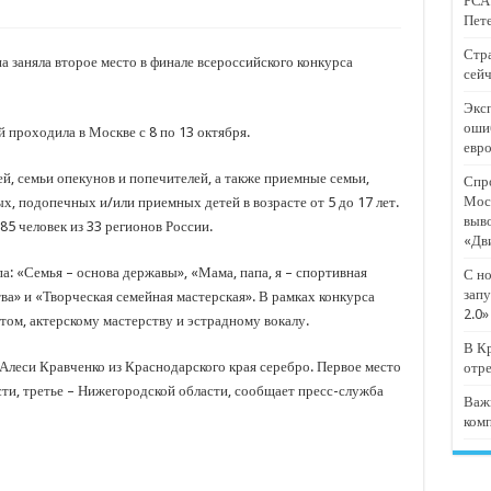
РСА:
тят проект «Предпринимательские классы 2.0»
Пете
отремонтировали 209 многоквартирных домов
Стра
 заняла второе место в финале всероссийского конкурса
сейч
мпанию
Эксп
и
оши
проходила в Москве с 8 по 13 октября.
евр
дежный форум «Регион 93»
й, семьи опекунов и попечителей, а также приемные семьи,
Спро
Мос
 подопечных и/или приемных детей в возрасте от 5 до 17 лет.
выв
85 человек из 33 регионов России.
«Дв
а: «Семья – основа державы», «Мама, папа, я – спортивная
С но
запу
ва» и «Творческая семейная мастерская». В рамках конкурса
2.0»
ом, актерскому мастерству и эстрадному вокалу.
В Кр
Алеси Кравченко из Краснодарского края серебро. Первое место
отр
ти, третье – Нижегородской области, сообщает пресс-служба
Важ
ком