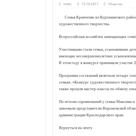
С нового учебного года в 35 школах Кубани запус
news
13.10.2017
Общество
В Краснодарском крае с начала года капитально 
Семья Кравченко из Курганинского района
Важные правила обращения в вашу страховую ко
художественного творчества.
В городах и районах Кубани отметили День Росси
Всероссийская ассамблея замещающих семей 
Стартовал прием заявок на 20-й юбилейный моло
Участниками стали семьи, усыновившие дете
имеющие несовершеннолетних усыновленных,
В этом году в конкурсе принимали участие 2
Программа состязаний включала четыре этап
семья», «Конкурс художественного творчест
также прошли мастер-классы по обмену опыт
По итогам соревнований у семьи Максима и 
завоевали представители Воронежской облас
администрации Краснодарского края.
Вернуться на ленту