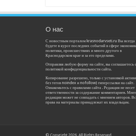
О нас
С новостным порталом krasnodarvseti.ru Вы всегда
будете в курсе последних событий в сфере экономик
политики, происшествиях и много другого в
Краснодарском крае и за его пределами.
Отправляя любую форму на сайте, вы соглашаетесь 
политикой конфиденциальности сайта.
Копирование разрешено, только с установкой актив
без тегов noindex и nofollow) гиперссылки на сайт.
Ознакомьтесь с правилами сайта . Редакция не несет
ответственности за содержание комментариев. Мне
редакции может не совпадать с мнением авторов. Вс
права на материалы принадлежат их владельцам.
© Copyright 2026, All Rights Reserved