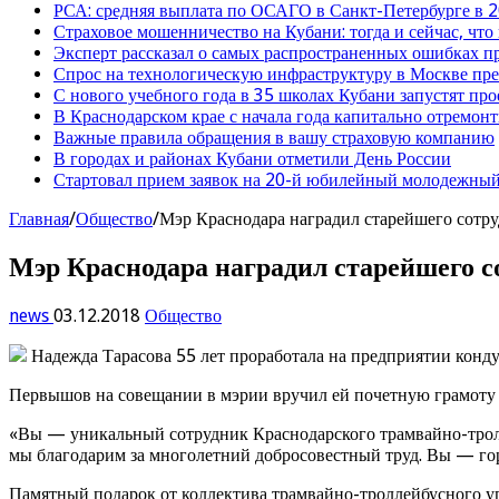
РСА: средняя выплата по ОСАГО в Санкт-Петербурге в 2
Страховое мошенничество на Кубани: тогда и сейчас, что
Эксперт рассказал о самых распространенных ошибках 
Спрос на технологическую инфраструктуру в Москве п
С нового учебного года в 35 школах Кубани запустят пр
В Краснодарском крае с начала года капитально отремо
Важные правила обращения в вашу страховую компанию
В городах и районах Кубани отметили День России
Стартовал прием заявок на 20-й юбилейный молодежный
Главная
/
Общество
/
Мэр Краснодара наградил старейшего сотр
Мэр Краснодара наградил старейшего 
news
03.12.2018
Общество
Надежда Тарасова 55 лет проработала на предприятии конду
Первышов на совещании в мэрии вручил ей почетную грамоту 
«Вы — уникальный сотрудник Краснодарского трамвайно-тролл
мы благодарим за многолетний добросовестный труд. Вы — гор
Памятный подарок от коллектива трамвайно-троллейбусного у