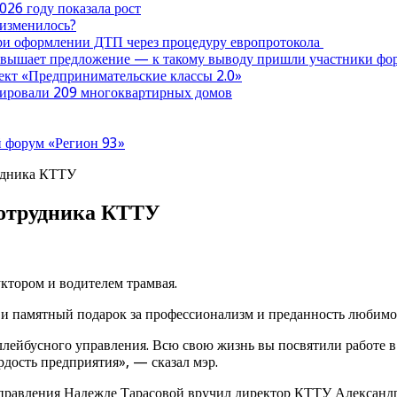
026 году показала рост
 изменилось?
при оформлении ДТП через процедуру европротокола
ревышает предложение — к такому выводу пришли участники ф
оект «Предпринимательские классы 2.0»
нтировали 209 многоквартирных домов
 форум «Регион 93»
удника КТТУ
сотрудника КТТУ
ктором и водителем трамвая.
и памятный подарок за профессионализм и преданность любимо
ейбусного управления. Всю свою жизнь вы посвятили работе в
дость предприятия», — сказал мэр.
правления Надежде Тарасовой вручил директор КТТУ Александр