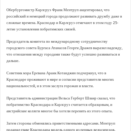
Обербургомистр Карлсруэ Франк Ментруп акцентировал, что
российский и немецкий города продолжают развивать дружбу даже в
сложные времена. Краснодар и Карлсруэ отмечают в этом году 25-
летие установления побратимских связей.
Председатель комитета по международному сотрудничеству
городского совета Бургаса Атанасов Георги Дражев выразил надежду,
что отношения между городами также будут успешно развиваться и
дальше.
Советник мэра Еревана Араик Котанджян подчеркнул, что в
Краснодаре проживают в мире и согласии представители многих
национальностей, и в этом заслуга горожан и власти.
Представитель администрации Вельса Герберт Шлаир сказал, что
побратимство Краснодара и Карлсруэ считается образцовым, и
австрийские коллеги многое бы хотели перенять из этого опыта.
Затем стороны обменялись приветственными адресами. Ментруп
подарил главе Краснодара модель одного из первых велосипедов.