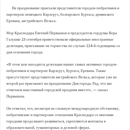
В Краснодарском крае с начала года капитально отремонтировали 209 мног
На празднование приехали представители городов-побратимов и
Важные правила обращения в вашу страховую компанию
партнеров: немецкого Карлсруэ, болгарского Бургаса, армянского
В городах и районах Кубани отметили День России
Еревана, австрийского Вельса.
Стартовал прием заявок на 20-й юбилейный молодежный форум «Регион 93
Мэр Краснодара Евгений Первышов и председатель гордумы Вера
Галушко 23 сентября приветствовали официальные иностранные
делегации, приехавшие на торжества по случаю 224-й годовщины со
дня основания города.
«В этом зале находятся делегации наших самых активных городов-
побратимов и партнеров: Карлсруэ, Бургаса, Еревана. Также
присутствуют представители австрийского Вельса, которые уже во
второй раз приезжают на празднование Дня города. Рад, что мы
отмечаем наш главный городской праздник вместе», — сказал
Первышов.
Он отметил, что, несмотря на сложную международную обстановку,
побратимские и партнерские отношения Краснодара со многими
городами продолжают развиваться, укрепляются контакты в
образовательной, гуманитарных и деловой сферах.