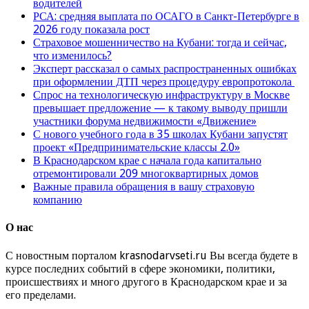
водителей
РСА: средняя выплата по ОСАГО в Санкт-Петербурге в
2026 году показала рост
Страховое мошенничество на Кубани: тогда и сейчас,
что изменилось?
Эксперт рассказал о самых распространенных ошибках
при оформлении ДТП через процедуру европротокола
Спрос на технологическую инфраструктуру в Москве
превышает предложение — к такому выводу пришли
участники форума недвижимости «Движение»
С нового учебного года в 35 школах Кубани запустят
проект «Предпринимательские классы 2.0»
В Краснодарском крае с начала года капитально
отремонтировали 209 многоквартирных домов
Важные правила обращения в вашу страховую
компанию
О нас
С новостным порталом krasnodarvseti.ru Вы всегда будете в
курсе последних событий в сфере экономики, политики,
происшествиях и много другого в Краснодарском крае и за
его пределами.