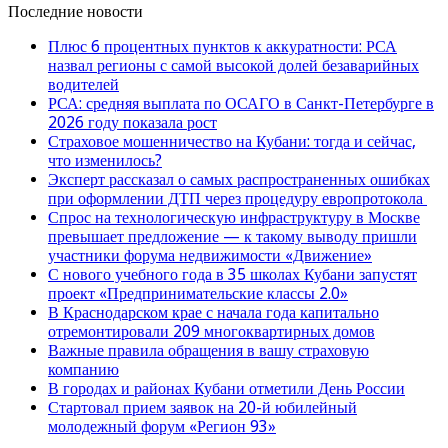
Последние новости
Плюс 6 процентных пунктов к аккуратности: РСА
назвал регионы с самой высокой долей безаварийных
водителей
РСА: средняя выплата по ОСАГО в Санкт-Петербурге в
2026 году показала рост
Страховое мошенничество на Кубани: тогда и сейчас,
что изменилось?
Эксперт рассказал о самых распространенных ошибках
при оформлении ДТП через процедуру европротокола
Спрос на технологическую инфраструктуру в Москве
превышает предложение — к такому выводу пришли
участники форума недвижимости «Движение»
С нового учебного года в 35 школах Кубани запустят
проект «Предпринимательские классы 2.0»
В Краснодарском крае с начала года капитально
отремонтировали 209 многоквартирных домов
Важные правила обращения в вашу страховую
компанию
В городах и районах Кубани отметили День России
Стартовал прием заявок на 20-й юбилейный
молодежный форум «Регион 93»