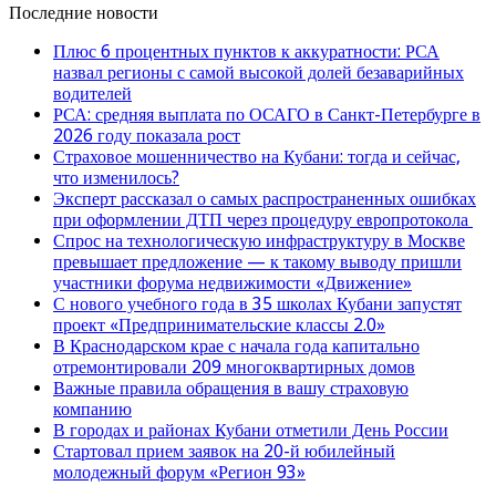
Последние новости
Плюс 6 процентных пунктов к аккуратности: РСА
назвал регионы с самой высокой долей безаварийных
водителей
РСА: средняя выплата по ОСАГО в Санкт-Петербурге в
2026 году показала рост
Страховое мошенничество на Кубани: тогда и сейчас,
что изменилось?
Эксперт рассказал о самых распространенных ошибках
при оформлении ДТП через процедуру европротокола
Спрос на технологическую инфраструктуру в Москве
превышает предложение — к такому выводу пришли
участники форума недвижимости «Движение»
С нового учебного года в 35 школах Кубани запустят
проект «Предпринимательские классы 2.0»
В Краснодарском крае с начала года капитально
отремонтировали 209 многоквартирных домов
Важные правила обращения в вашу страховую
компанию
В городах и районах Кубани отметили День России
Стартовал прием заявок на 20-й юбилейный
молодежный форум «Регион 93»