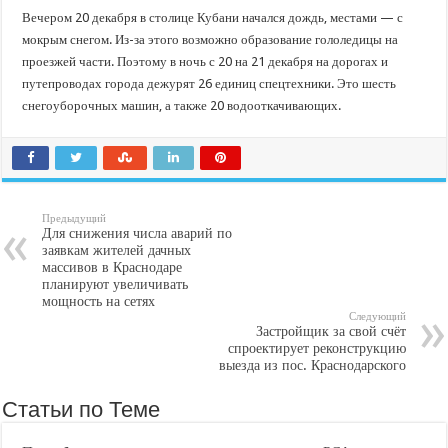
В Краснодарском крае с начала года капитально отремонтировали 209 мног
Вечером 20 декабря в столице Кубани начался дождь, местами — с
Важные правила обращения в вашу страховую компанию
мокрым снегом. Из-за этого возможно образование гололедицы на
проезжей части. Поэтому в ночь с 20 на 21 декабря на дорогах и
В городах и районах Кубани отметили День России
путепроводах города дежурят 26 единиц спецтехники. Это шесть
Стартовал прием заявок на 20-й юбилейный молодежный форум «Регион 93
снегоуборочных машин, а также 20 водооткачивающих.
Предыдущий
Для снижения числа аварий по
заявкам жителей дачных
массивов в Краснодаре
планируют увеличивать
мощность на сетях
Следующий
Застройщик за свой счёт
спроектирует реконструкцию
выезда из пос. Краснодарского
Статьи по Теме