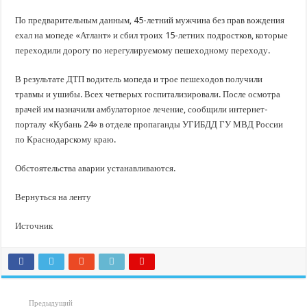
В Краснодарском крае с начала года капитально отремонтировали 209 мног
По предварительным данным, 45-летний мужчина без прав вождения
Важные правила обращения в вашу страховую компанию
ехал на мопеде «Атлант» и сбил троих 15-летних подростков, которые
В городах и районах Кубани отметили День России
переходили дорогу по нерегулируемому пешеходному переходу.
Стартовал прием заявок на 20-й юбилейный молодежный форум «Регион 93
В результате ДТП водитель мопеда и трое пешеходов получили
травмы и ушибы. Всех четверых госпитализировали. После осмотра
врачей им назначили амбулаторное лечение, сообщили интернет-
порталу «Кубань 24» в отделе пропаганды УГИБДД ГУ МВД России
по Краснодарскому краю.
Обстоятельства аварии устанавливаются.
Вернуться на ленту
Источник
Предыдущий